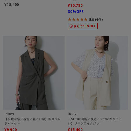
¥15,400
¥10,780
30%OFF
5.0 (4件)
さらに10%OFF
INDIVI
INDIVI
【接触冷感／透湿／着る日傘】颯爽ジレ
【SETUP可能／快適／シワになりにく
ジャケット
い】リネンライクジレ
¥9,900
¥15,400