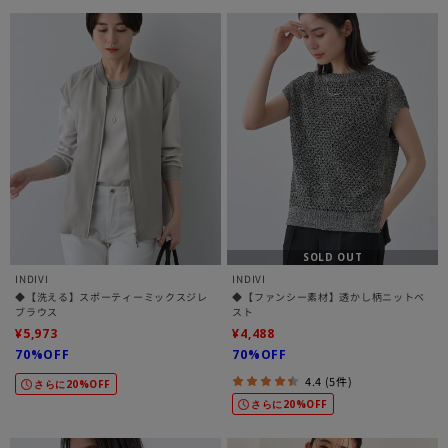
SOLD OUT
INDIVI
INDIVI
◆【洗える】スポーティーミックスジレ
◆【ファンシー素材】透かし柄ニットベ
ブラウス
スト
¥5,973
¥4,488
70%OFF
70%OFF
4.4 (5件)
さらに20%OFF
さらに20%OFF