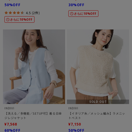
50%OFF
30%OFF
4.5 (2件)
さらに10%OFF
さらに10%OFF
SOLD OUT
INDIVI
INDIVI
【洗える／多機能／SETUP可】着る日傘
【イタリア糸／メッシュ編み】ラメニッ
ジレジャケット
トベスト
¥7,568
¥7,150
60%OFF
50%OFF