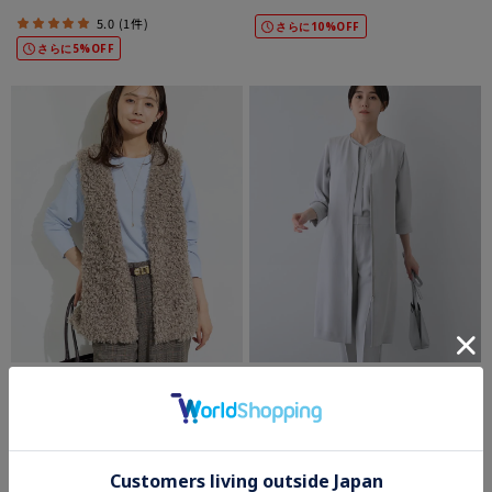
5.0 (1件)
さらに10%OFF
さらに5%OFF
INDIVI
INDIVI
【羽織るだけでお洒落】カールエコ
◆【着る日傘/遮熱/UVケア】ロングジレ
予約
ジャケット
ファー ジレ
¥24,200
¥6,270
70%OFF