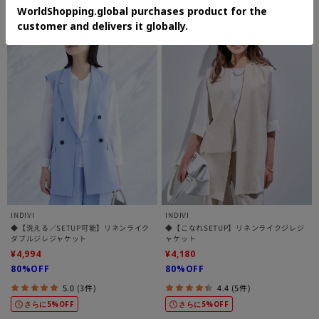
さらに20%OFF
INDIVI
INDIVI
◆【洗える／SETUP可能】リネンライク
◆【こなれSETUP】リネンライクジレジ
ダブルジレジャケット
ャケット
¥4,994
¥4,180
80%OFF
80%OFF
5.0 (3件)
4.4 (5件)
さらに5%OFF
さらに5%OFF