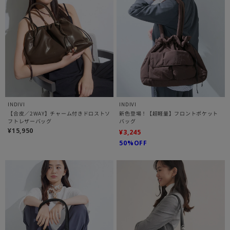
INDIVI
INDIVI
【合皮／2WAY】チャーム付きドロストソ
新色登場！【超軽量】フロントポケット
フトレザーバッグ
バッグ
¥15,950
¥3,245
50%OFF