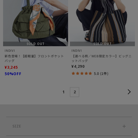
SOLD OUT
SOLD OUT
INDIVI
INDIVI
新色登場！【超軽量】フロントポケット
【選べる柄／WEB限定カラー】ビッグニ
バッグ
ットバッグ
¥4,290
¥3,245
5.0 (1件)
50%OFF
1
2
SIZE