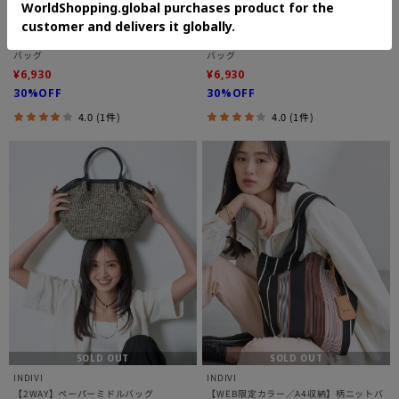
SOLD OUT
SOLD OUT
INDIVI
INDIVI
【配色デザイン】メルカド編みスクエア
【配色デザイン】メルカド編みスクエア
バッグ
バッグ
¥6,930
¥6,930
30%OFF
30%OFF
4.0 (1件)
4.0 (1件)
SOLD OUT
SOLD OUT
INDIVI
INDIVI
【2WAY】ペーパーミドルバッグ
【WEB限定カラー／A4収納】柄ニットバ