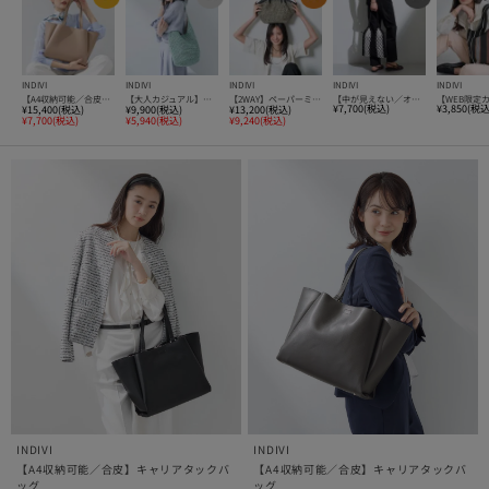
INDIVI
INDIVI
INDIVI
INDIVI
INDIVI
【A4収納可能／合皮】キャリアタックバッグ
【大人カジュアル】メタリックかぎ編みボトルバッグ
【2WAY】ペーパーミドルバッグ
【中が見えない／オールシーズン】マクラメコード巾着付きメッシュバッグ
¥7,700(税込)
¥3,850(税込
¥15,400(税込)
¥9,900(税込)
¥13,200(税込)
¥7,700(税込)
¥5,940(税込)
¥9,240(税込)
INDIVI
INDIVI
【A4収納可能／合皮】キャリアタックバ
【A4収納可能／合皮】キャリアタックバ
ッグ
ッグ