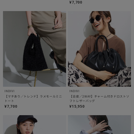
¥7,700
INDIVI
INDIVI
【マチあり／トレンド】ラメモールミニ
【合皮／2WAY】チャーム付きドロストソ
トート
フトレザーバッグ
¥7,700
¥15,950