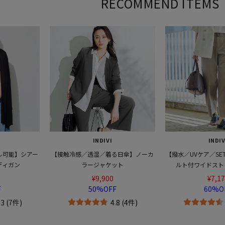
RECOMMEND ITEMS
INDIVI
INDIVI
傘】ノーカ
【撥水／UVケア／SETUP可能】軽量ベ
【UVケア／吸汗速乾】チ
ルト付ワイドストレートパンツ
クボリュームスリー
¥7,172
¥7,260
60%OFF
40%OFF
(4件)
4.5 (2件)
4.