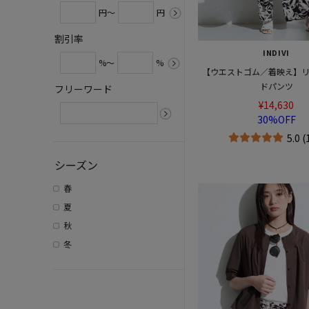
円～
円
割引率
INDIVI
%～
%
【ウエストゴム／着映え】
ドパンツ
フリーワード
¥14,630
30%OFF
5.0 
シーズン
春
夏
秋
冬