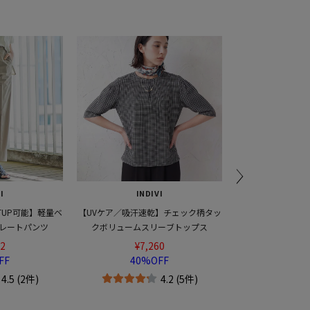
INDIVI
INDIVI
ェック柄タッ
【さらっと素材／洗える】キカレース
【洗える／メッシュ素材
ブトップス
ブラウス
能】半袖シアー
¥12,320
¥13,24
30%OFF
30%OF
2 (5件)
5