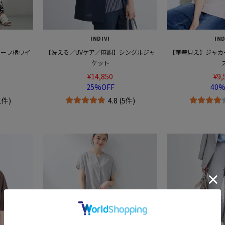
INDIVI
IND
リーフ柄ワイ
【洗える／UVケア／麻調】シングルジャ
【華奢見え】ジャカ
ケット
¥14,850
¥9,
25%OFF
40%
(1件)
4.8 (5件)