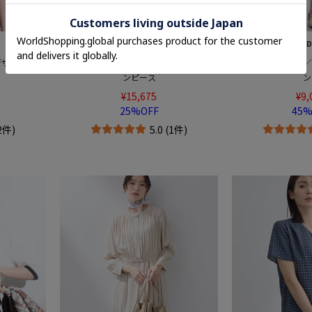
INDIVI
IND
デザインブラ
【洗える／UVケア／麻調】スキッパーワ
【洗える／UVケア
ンピース
ン
¥15,675
¥9,
25%OFF
45%
(2件)
5.0 (1件)