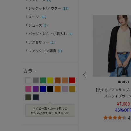
ジャケット/アウター
(13)
スーツ
(11)
シューズ
(3)
バッグ・財布・小物入れ
(2)
アクセサリー
(2)
ファッション雑貨
(1)
カラー
INDIVI
INDIVI
】異素材
【洗える／アンサンブル可能】シアー
【接触冷感／透湿／着る日
ス
ストライプカーディガン
ラージャケット
¥7,683
¥9,900
ネイビー系・カーキ系での
45%OFF
50%OFF
絞り込みが可能になりました
件)
4.3 (7件)
4.8 