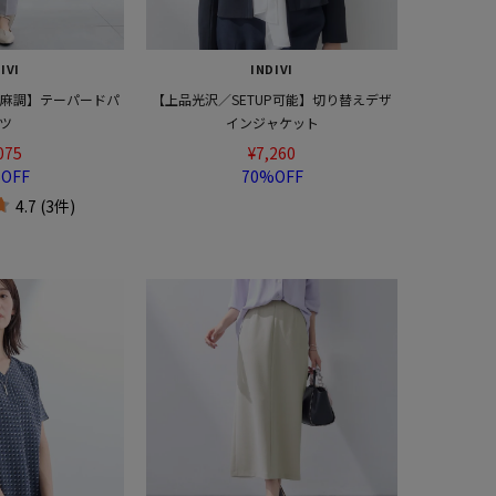
IVI
INDIVI
／麻調】テーパードパ
【上品光沢／SETUP可能】切り替えデザ
ツ
インジャケット
075
¥7,260
OFF
70%OFF
4.7 (3件)