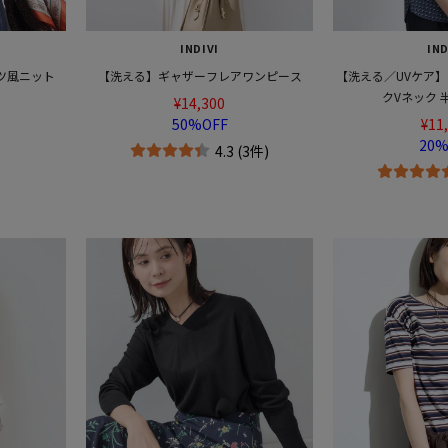
INDIVI
IND
ツ風ニット
【洗える】ギャザーフレアワンピース
【洗える／UVケア】
クVネック 
¥14,300
50%OFF
¥11
20%
4.3 (3件)