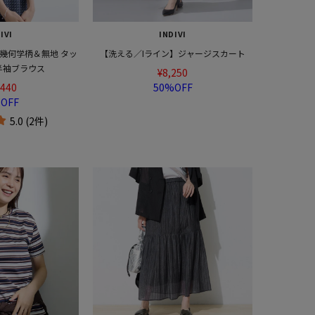
IVI
INDIVI
幾何学柄＆無地 タッ
【洗える／Iライン】ジャージスカート
半袖ブラウス
¥8,250
,440
50%OFF
OFF
5.0 (2件)