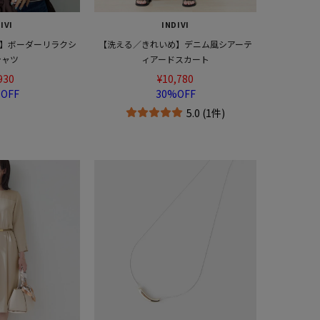
IVI
INDIVI
】ボーダーリラクシ
【洗える／きれいめ】デニム風シアーテ
シャツ
ィアードスカート
930
¥10,780
OFF
30%OFF
5.0 (1件)