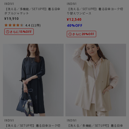
INDIVI
INDIVI
【洗える／多機能／SETUP可】着る日傘
【洗える／SETUP可】着る日傘ヨーク切
ダブルジャケット
り替えワンピース
¥19,910
¥12,540
4.4 (11件)
40%OFF
さらに15%OFF
さらに20%OFF
INDIVI
INDIVI
【洗える／SETUP可】着る日傘ヨーク切
【洗える／多機能／SETUP可】着る日傘