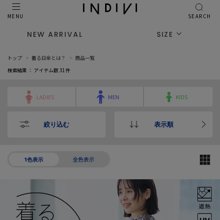
MENU
SEARCH
NEW ARRIVAL
SIZE
トップ
着る日傘とは？
商品一覧
検索結果 ： アイテム数
31
件
LADIES
MEN
KIDS
絞り込む
表示順
全色表示
1色表示