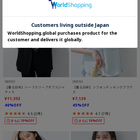
INDIVI
INDIVI
【着る日傘】ハーフスリーブダブルジャ
【着る日傘】シフォンドッキングブラウ
ケット
ス
¥11,352
¥7,139
40%OFF
45%OFF
4.5 (2件)
4.7 (7件)
さらに10%OFF
さらに10%OFF