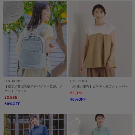
ITS' DEMO
ITS' DEMO
【撥水／整理収納アドバイザー監修】ポ
【冷感／速乾】ビスチェ風プルオーバー
ケットリュック
¥2,376
¥2,585
40%OFF
50%OFF