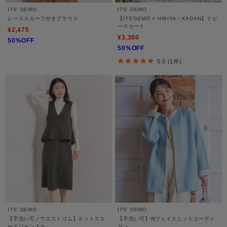
ITS' DEMO
ITS' DEMO
レーススカーフ付きブラウス
【ITS’DEMO × HIBIYA－KADAN】ドビ
ースカート
¥2,475
¥3,300
50%OFF
50%OFF
5.0 (1件)
ITS' DEMO
ITS' DEMO
【手洗い可／ウエストゴム】カットスエ
【手洗い可】Wフェイスニットコーディ
ードジャンスカ
ガン