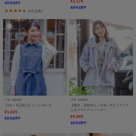
¥2,178
40%OFF
40%OFF
5.0 (1件)
ITS' DEMO
ITS' DEMO
【UV／毛玉防止】ニットボレロ
【撥水・花粉防止／手洗い可】ミディア
ム丈マウンテンパーカー
¥1,925
¥5,940
50%OFF
40%OFF