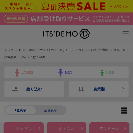
トップ
ITS'DEMO(イッツデモ) のセール(SALE)・アウトレットの公式通販
商品一覧
検索結果 ： アイテム数
474
件
LADIES
MEN
KIDS
絞り込む
表示順
1色表示
全色表示
トップス
ボトムス
ワンピース