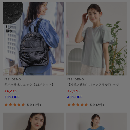
ITS' DEMO
ITS' DEMO
多ポケ撥水リュック【12ポケット】
【冷感／遮熱】バックフリルTシャツ
¥4,235
¥2,178
30%OFF
40%OFF
5.0 (1件)
5.0 (2件)