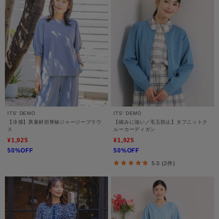
ITS' DEMO
ITS' DEMO
【冷感】異素材切替袖ジャージーブラウ
【縮みに強い／毛玉防止】タフニットク
ス
ルーカーディガン
¥1,925
¥1,925
50%OFF
50%OFF
5.0 (2件)