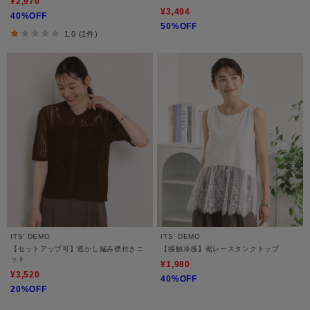
¥2,970
¥3,494
40%OFF
50%OFF
1.0 (1件)
ITS' DEMO
ITS' DEMO
【セットアップ可】透かし編み襟付きニ
【接触冷感】裾レースタンクトップ
ット
¥1,980
¥3,520
40%OFF
20%OFF