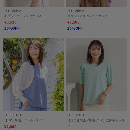
ITS' DEMO
ITS' DEMO
花柄シャーリングブラウス
袖タックスキッパーブラウス
¥3,520
¥3,168
20%OFF
20%OFF
ITS' DEMO
ITS' DEMO
【UV／冷感】ニットボレロ
【汗染み防止／冷感／UV】立体袖トップ
ス
¥1,980