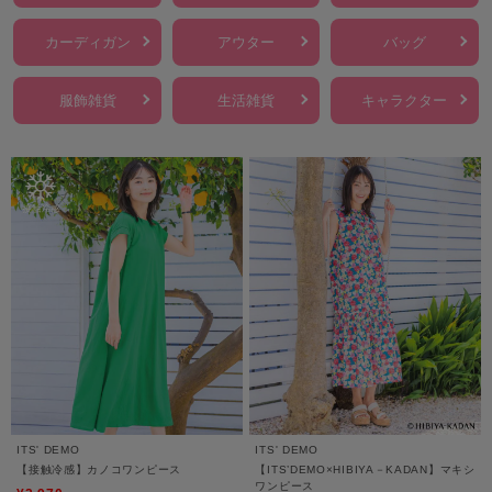
カーディガン
アウター
バッグ
服飾雑貨
生活雑貨
キャラクター
ITS' DEMO
ITS' DEMO
【接触冷感】カノコワンピース
【ITS’DEMO×HIBIYA－KADAN】マキシ
ワンピース