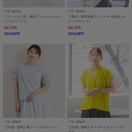
ITS' DEMO
ITS' DEMO
【クッション性／静音】ローヒールベー
【撥水／整理収納アドバイザー監修】ポ
シックパンプス
ケットA4トート
¥2,750
¥2,475
50%OFF
50%OFF
ITS' DEMO
ITS' DEMO
【冷感／速乾】袖レースプルオーバー
【冷感／速乾】ギャザースキッパーブラ
ウス