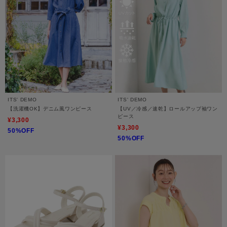
ITS' DEMO
ITS' DEMO
【洗濯機OK】デニム風ワンピース
【UV／冷感／速乾】ロールアップ袖ワン
ピース
¥3,300
¥3,300
50%OFF
50%OFF