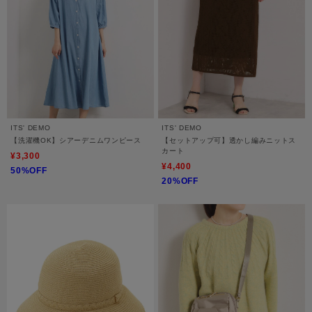
ITS' DEMO
ITS' DEMO
【洗濯機OK】シアーデニムワンピース
【セットアップ可】透かし編みニットス
カート
¥3,300
¥4,400
50%OFF
20%OFF