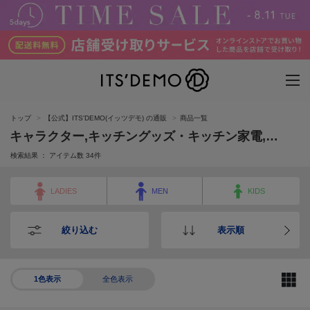
トップ
【公式】ITS'DEMO(イッツデモ) の通販
商品一覧
キャラクター,キッチングッズ・キッチン家電,鍋・フライパン,テーブルウェア・食器,ランチボックス,ハウスキーピング,家具・インテリア雑貨,家電・照明,バス・トイレタリー,スマホケース,ステーショナリー,キッズ・ベビー用品,カタログギフト,フラワーギフト,マスク,エコバッグ,カート,アウトドア,ペットグッズ
検索結果 ： アイテム数
34
件
LADIES
MEN
KIDS
絞り込む
表示順
1色表示
全色表示