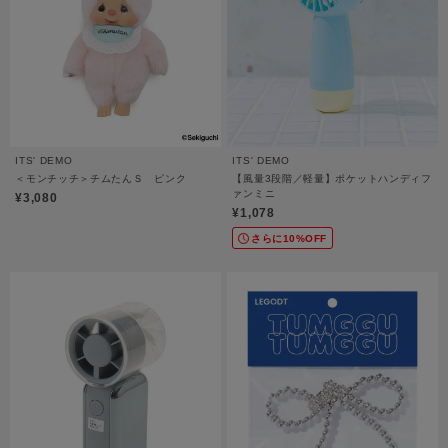
ITS' DEMO
ITS' DEMO
＜モンチッチ＞チムたんＳ ピンク
【風量3段階／軽量】ポケットハンディフ
ァンミニ
¥3,080
¥1,078
さらに10%OFF