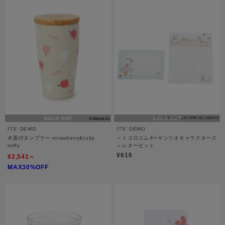
SOLD OUT
SOLD OUT
ITS' DEMO
ITS' DEMO
木蓋付タンブラー strawberry&tulip
＜トコロコムギ×サンリオキャラクターズ
miffy
＞レターセット
¥616
¥2,541～
MAX30%OFF