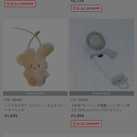
¥2,728
さらに10%OFF
さらに10%OFF
SOLD OUT
SOLD OUT
ITS' DEMO
ITS' DEMO
＜ＬＥＧＯＤＴ（レゴト）＞タムクバニ
【冷却プレート／大風量／ハンディ／卓
ーキーリング
上】Toffy ひんやりパワフルファン
¥1,650
¥3,058
さらに10%OFF