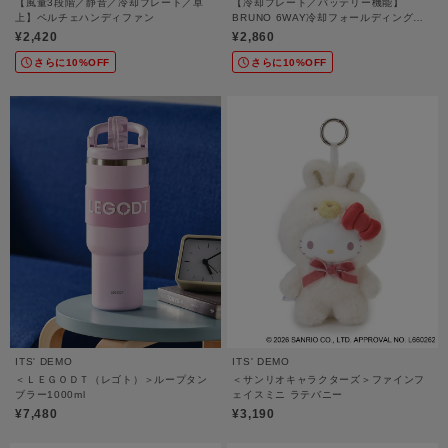
【風量3段階／静音／冷却プレート／卓
【冷却プレート／バッテリー機能】
上】ペルチェハンディファン
BRUNO 6WAY冷却フォールディングフ
ァン
¥2,420
¥2,860
さらに10%OFF
さらに10%OFF
ITS' DEMO
ITS' DEMO
＜ＬＥＧＯＤＴ（レゴト）＞ループタン
＜サンリオキャラクターズ＞ファインフ
ブラー1000ml
ェイスミニ ラテバニー
¥7,480
¥3,190