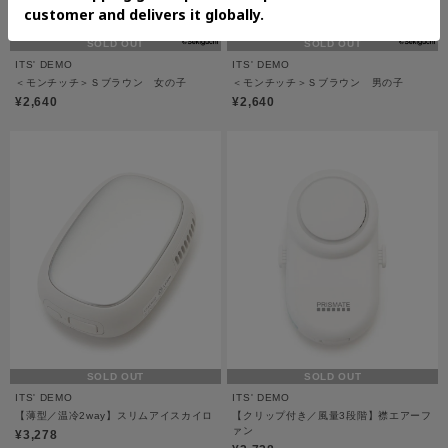
SOLD OUT
SOLD OUT
ITS' DEMO
ITS' DEMO
＜モンチッチ＞Ｓブラウン 女の子
＜モンチッチ＞Ｓブラウン 男の子
¥2,640
¥2,640
SOLD OUT
SOLD OUT
ITS' DEMO
ITS' DEMO
【薄型／温冷2way】スリムアイスカイロ
【クリップ付き／風量3段階】襟エアーフ
ァン
¥3,278