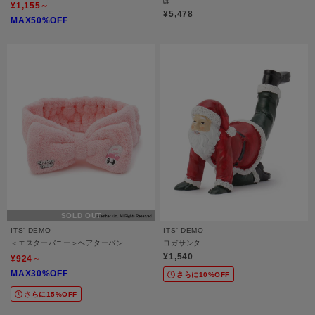
ぽ
¥1,155～
¥5,478
MAX50%OFF
SOLD OUT
ITS' DEMO
ITS' DEMO
＜エスターバニー＞ヘアターバン
ヨガサンタ
¥1,540
¥924～
MAX30%OFF
さらに10%OFF
さらに15%OFF