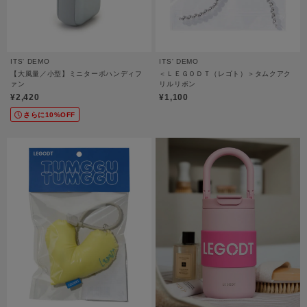
ITS' DEMO
ITS' DEMO
【大風量／小型】ミニターボハンディフ
＜ＬＥＧＯＤＴ（レゴト）＞タムクアク
ァン
リルリボン
¥2,420
¥1,100
さらに10%OFF