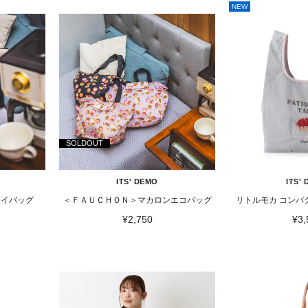
NEW
SOLDOUT
ITS' DEMO
ITS'
マイバッグ
＜ＦＡＵＣＨＯＮ＞マカロンエコバッグ
リトルモカ コンパ
¥2,750
¥3,