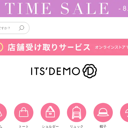
ム
トート
ショルダー
リュック
帽子