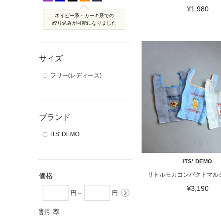
¥1,980
ネイビー系・カーキ系での
絞り込みが可能になりました
サイズ
フリー(レディース)
ブランド
ITS' DEMO
ITS' DEMO
リトルモカコンパクトマル
価格
¥3,190
円～
円
割引率