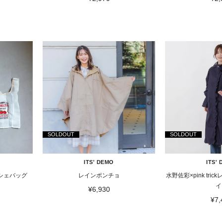
SOLDOUT
SOLDOUT
ITS' DEMO
ITS'
シェバッグ
レインポンチョ
水野佐彩×pink tr
イ
¥6,930
¥7,