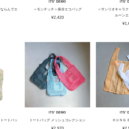
ITS' DEMO
ITS'
＞ならんでエ
＜モンチッチ＞保冷エコバッグ
＜サンリオキャラク
ルーンエ
¥2,420
¥1,
ITS' DEMO
ITS'
Ｔトートバッ
トートバッグ メッシュコレクション
ＨＵＮＧ 
¥2,970
¥2,