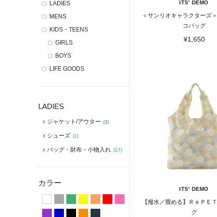
ITS' DEMO
LADIES
＜サンリオキャラクターズ
MENS
コバッグ
KIDS・TEENS
¥1,650
GIRLS
BOYS
LIFE GOODS
LADIES
ジャケット/アウター
(3)
シューズ
(1)
バッグ・財布・小物入れ
(17)
カラー
ITS' DEMO
【撥水／畳める】ＲｅＰＥ
グ