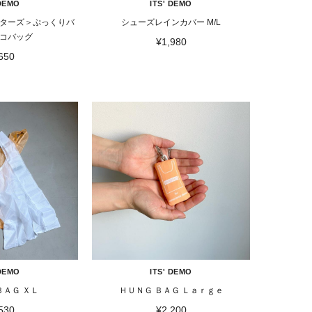
 DEMO
ITS' DEMO
ターズ＞ぷっくりバ
シューズレインカバー M/L
コバッグ
¥1,980
650
 DEMO
ITS' DEMO
ＢＡＧ ＸＬ
ＨＵＮＧ ＢＡＧ Ｌａｒｇｅ
530
¥2,200