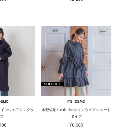
SOLDOUT
 DEMO
ITS' DEMO
ickレインウェアロングタ
水野佐彩×pink trickレインウェアショート
プ
タイプ
480
¥6,600