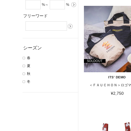
%～
%
フリーワード
シーズン
春
SOLDOUT
夏
秋
ITS' DEMO
冬
＜ＦＡＵＣＨＯＮ＞ロゴ
¥2,750