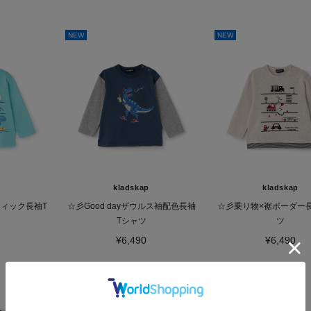
NEW
NEW
kladskap
kladskap
ィック長袖T
☆彡Good dayザウルス袖配色長袖
☆彡乗り物×裾ボーダー
Tシャツ
ツ
¥6,490
¥6,490
NEW
NEW