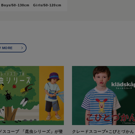
oys/50-130cm Girls/50-120cm
W MORE
ドスコープ 「昆虫シリーズ」が登
クレードスコープ×こびとづかん