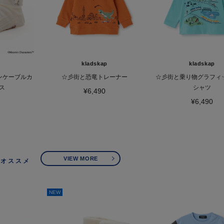
kladskap
kladskap
ミンケーブルカ
☆彡街と恐竜トレーナー
☆彡街と乗り物グラフィ
ス
シャツ
¥6,490
¥6,490
VIEW MORE
オススメ
NEW