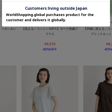
LAURA ASHLEY
LAURA 
】リボン＆レ
【洗える／コットン100％】ヨーク刺繍ブ
【羽織に使える／コッ
ラウス
ブリックカット
¥9,570
¥9,
40%OFF
40%