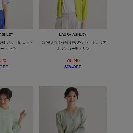
ASHLEY
LAURA ASHLEY
感】ポリー柄 コット
【定番人気！接触冷感/UVカット】クリア
ーTシャツ
ボタンカーディガン
920
¥9,240
OFF
30%OFF