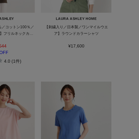
ASHLEY
LAURA ASHLEY HOME
る／コットン100％／
【刺繍入り／日本製／ワンマイルウエ
】フリルネックカッ
ア】ラウンドカラーシャツ
ソー
544
¥17,600
OFF
4.0 (1件)