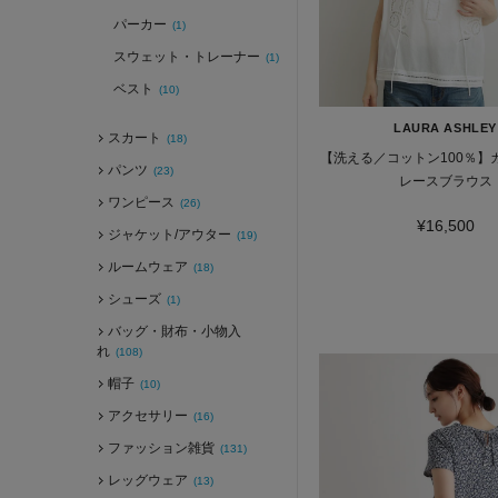
パーカー
(1)
スウェット・トレーナー
(1)
ベスト
(10)
LAURA ASHLEY
スカート
(18)
【洗える／コットン100％】
パンツ
(23)
レースブラウス
ワンピース
(26)
¥16,500
ジャケット/アウター
(19)
ルームウェア
(18)
シューズ
(1)
バッグ・財布・小物入
れ
(108)
帽子
(10)
アクセサリー
(16)
ファッション雑貨
(131)
レッグウェア
(13)