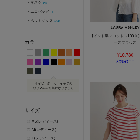
マスク
(4)
エコバッグ
(4)
ペットグッズ
(33)
LAURA ASHLEY
【インド製／コットン100％
カラー
ースブラウス
¥10,780
30%OFF
ネイビー系・カーキ系での
絞り込みが可能になりました
サイズ
XS(レディース)
M(レディース)
L(レディース)