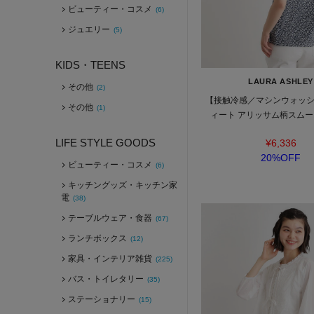
ビューティー・コスメ
(6)
ジュエリー
(5)
KIDS・TEENS
LAURA ASHLEY
その他
(2)
【接触冷感／マシンウォッ
その他
(1)
ィート アリッサム柄スムー
LIFE STYLE GOODS
¥6,336
20%OFF
ビューティー・コスメ
(6)
キッチングッズ・キッチン家
電
(38)
テーブルウェア・食器
(67)
ランチボックス
(12)
家具・インテリア雑貨
(225)
バス・トイレタリー
(35)
ステーショナリー
(15)