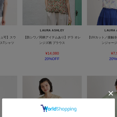
LAURA ASHLEY
LAURA 
シュ可】スウ
【防シワ／同柄アイテムあり】デラ オレ
【UVカット／接触冷
スTシャツ
ンジズ柄 ブラウス
ンジャージ
¥14,080
¥7,
20%OFF
20%