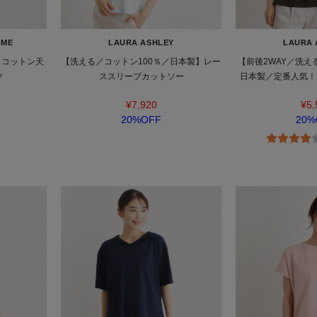
OME
LAURA ASHLEY
LAURA 
】コットン天
【洗える／コットン100％／日本製】レー
【前後2WAY／洗え
ツ
ススリーブカットソー
日本製／定番人気！
ト
¥7,920
¥5,
20%OFF
20%