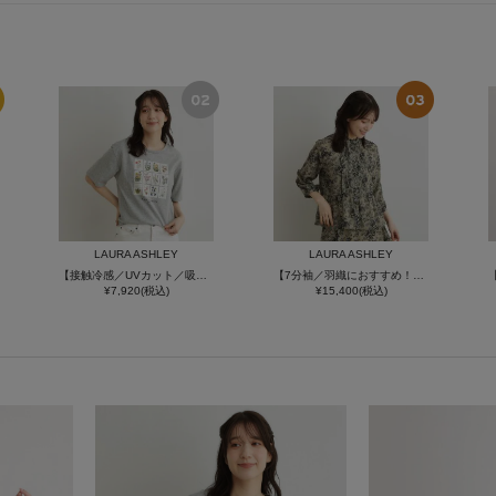
LAURA ASHLEY
LAURA ASHLEY
【接触冷感／UVカット／吸水速乾性／抗菌防臭】パーショア ポストカーズ柄Tシャツ
【7分袖／羽織におすすめ！洗える／セットアップ可】トワル ディライト柄ブラウス
¥7,920(税込)
¥15,400(税込)