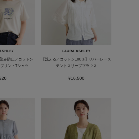
ASHLEY
LAURA ASHLEY
染み防止／コットン
【洗える／コットン100％】リバーレース
 プリントTシャツ
テントスリーブブラウス
920
¥16,500