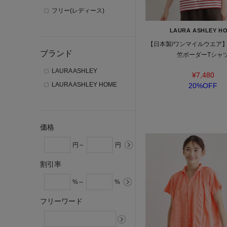
フリー(レディース)
LAURA ASHLEY H
【日本製/ワンマイルウエア
ブランド
竺ボーダーTシャ
LAURA ASHLEY
¥7,480
LAURA ASHLEY HOME
20%OFF
価格
円～
円
割引率
%～
%
フリーワード