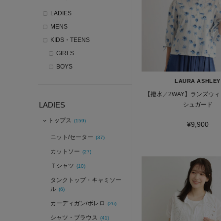
LADIES
MENS
KIDS・TEENS
GIRLS
BOYS
LAURA ASHLEY
【撥水／2WAY】ランズウィ
LADIES
シュガード
トップス
(159)
¥9,900
ニット/セーター
(37)
カットソー
(27)
Ｔシャツ
(10)
タンクトップ・キャミソー
ル
(6)
カーディガン/ボレロ
(26)
シャツ・ブラウス
(41)