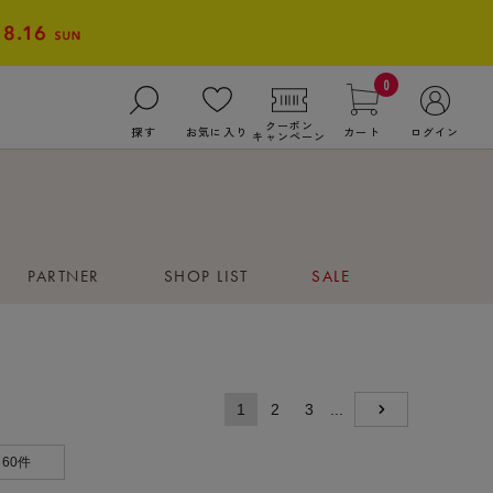
0
クーポン
探す
お気に入り
カート
ログイン
キャンペーン
PARTNER
SHOP LIST
SALE
1
2
3
...
NEXT
60件