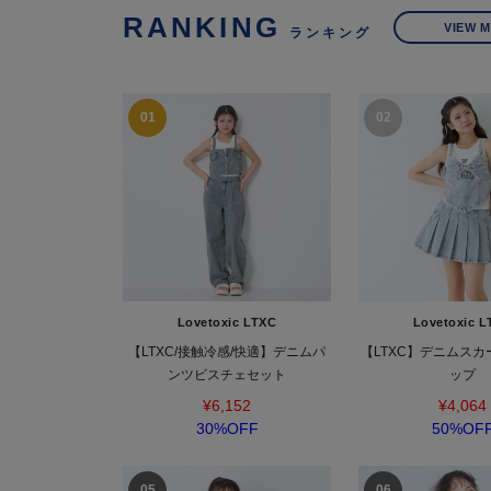
RANKING
VIEW 
ランキング
Lovetoxic LTXC
Lovetoxic L
【LTXC/接触冷感/快適】デニムパ
【LTXC】デニムス
ンツビスチェセット
ップ
¥6,152
¥4,064
30%OFF
50%OF