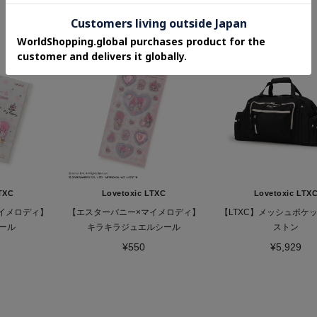
¥8,789
NEW
NEW
TXC
Lovetoxic LTXC
Lovetoxic LTX
イメロディ】
【エスターバニー×マイメロディ】
【LTXC】メッシュポケ
ール
キラキラジュエルシール
ストン
¥550
¥5,929