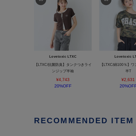
Lovetoxic LTXC
Lovetoxic L
【LTXC/抗菌防臭】タンクつきライ
【LTXC/綿100％】
ンジップ半袖
半T
¥4,743
¥2,631
20%OFF
20%OF
RECOMMENDED ITEM