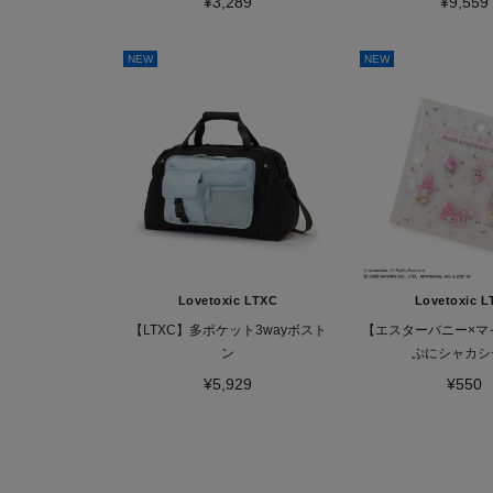
¥3,289
¥9,559
NEW
NEW
Lovetoxic LTXC
Lovetoxic L
【LTXC】多ポケット3wayボスト
【エスターバニー×マ
ン
ぷにシャカシ
¥5,929
¥550