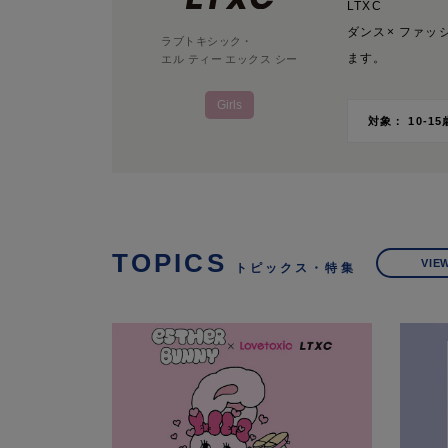
LTXC
ダンス× ファ
ラブトキシック・
ます。
エル ティー エックス シー
Girls
対象： 10-15
TOPICS
VIE
トピックス・特集