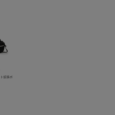
C
ット拡張ボ