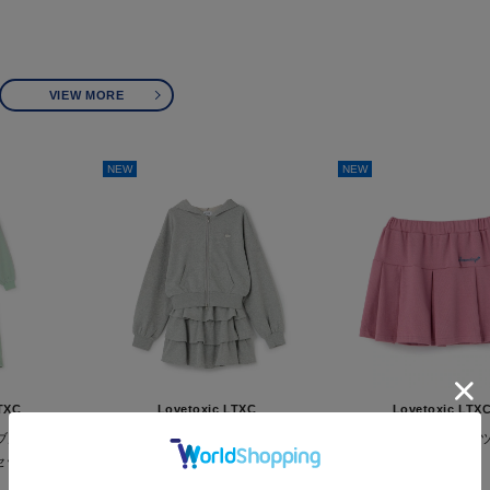
VIEW MORE
NEW
NEW
TXC
Lovetoxic LTXC
Lovetoxic LTX
ダブルジップパ
【LTXC】ラメキラダブルジップパ
【7days】カットプリー
ツセットアップ
ーカ\\nティアードセットアップ
¥3,289