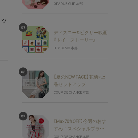
ションアイテム 7/30(木)
OPAQUE.CLIP 本部
より発売♪
ェッ
ディズニー&ピクサー映画
『トイ・ストーリー』
ITS' DEMO 本部
【夏のNEW FACE】花柄×上
品セットアップ
COUP DE CHANCE 本部
い
【Max70%OFF】今週のおす
すめ！スペシャルプライ
ス
COUP DE CHANCE 本部