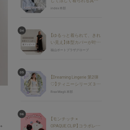
して涼しく着られる真夏
トップス
index 本部
【ゆるっと着られて、きれ
い見え】体型カバーが叶う
夏ワンピース
福山ポートプラザグローブ
【Dreaming Lingerie 第2弾
♡】ティニーシリーズ３点
以上ご購入で10％OFF！
Risa Magli 本部
【モンチッチ ×
。
OPAQUE.CLIP】コラボレー