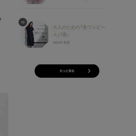
っ
大人のための「美ワンピー
ス」7選♪
INDIVI 本部