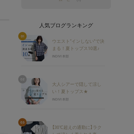
人気ブログランキング
ウエスト“インしない”で決
まる！夏トップス10選♪
INDIVI 本部
大人シアーで隠して涼し
い！夏トップス★
INDIVI 本部
【30℃超えの通勤に】ラク