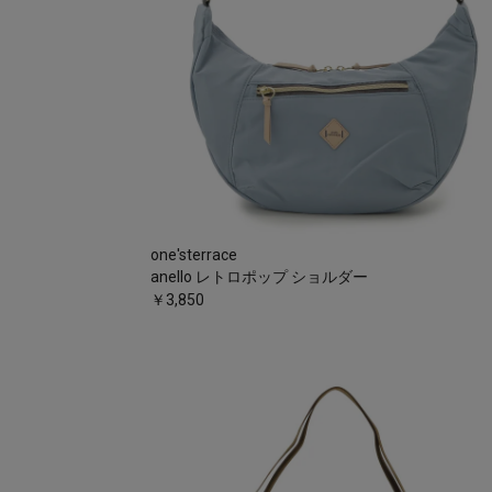
one'sterrace
anello レトロポップ ショルダー
￥3,850