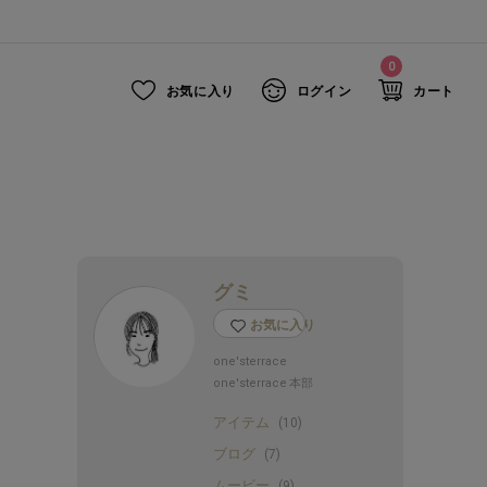
0
お気に入り
ログイン
カート
グミ
お気に入り
one'sterrace
one'sterrace 本部
アイテム
(10)
ブログ
(7)
ムービー
(9)