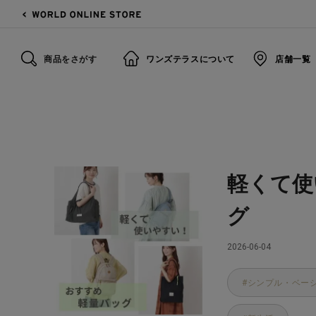
商品をさがす
ワンズテラスについて
店舗一覧
トップ
one'sterrace（ワンズテラス）
ブログ
軽くて使いや
軽くて使
グ
2026-06-04
シンプル・ベー