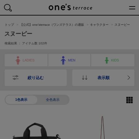
トップページ
買いもの
トップ
【公式】one'sterrace（ワンズテラス）の通販
キャラクター
スヌーピー
読みもの
スヌーピー
検索結果 ： アイテム数
102
件
ワンズテラスについ
店舗一覧
LADIES
MEN
KIDS
会社概要
絞り込む
表示順
採用情報
メールマガジン
1色表示
全色表示
Instagram
Facebook