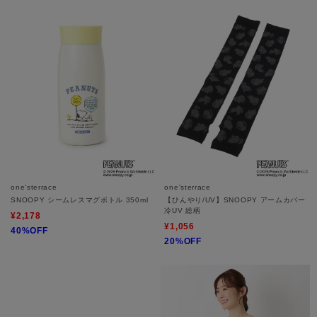
one'sterrace
one'sterrace
SNOOPY シームレスマグボトル 350ml
【ひんやり/UV】SNOOPY アームカバー
冷UV 総柄
¥2,178
¥1,056
40%OFF
20%OFF