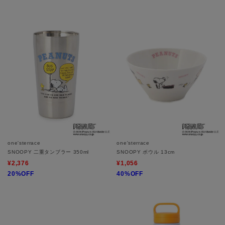
one'sterrace
one'sterrace
SNOOPY 二重タンブラー 350ml
SNOOPY ボウル 13cm
¥2,376
¥1,056
20%OFF
40%OFF