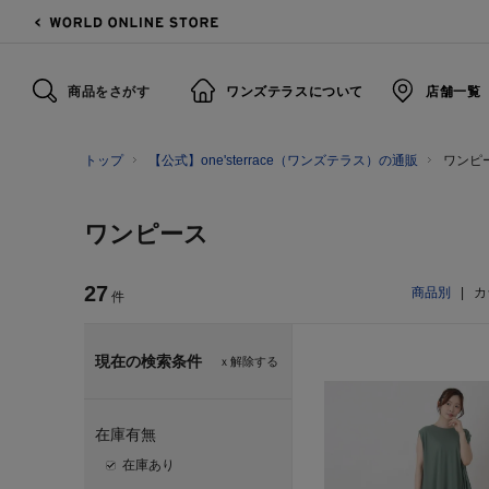
商品をさがす
ワンズテラスについて
店舗一覧
トップ
【公式】one'sterrace（ワンズテラス）の通販
ワンピ
ワンピース
27
商品別
|
カ
件
現在の検索条件
ｘ解除する
在庫有無
在庫あり