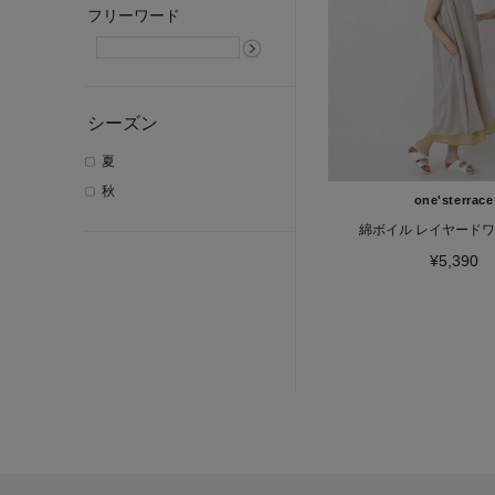
フリーワード
シーズン
夏
秋
one'sterrace
綿ボイル レイヤード
¥5,390