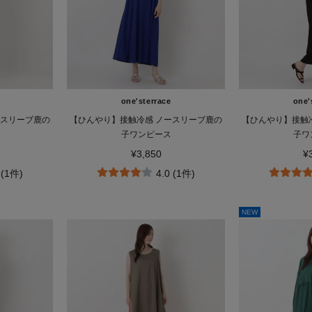
one'sterrace
one'
ースリーブ鹿の
【ひんやり】接触冷感 ノースリーブ鹿の
【ひんやり】接触
子ワンピース
子ワ
¥3,850
¥
 (1件)
4.0 (1件)
NEW