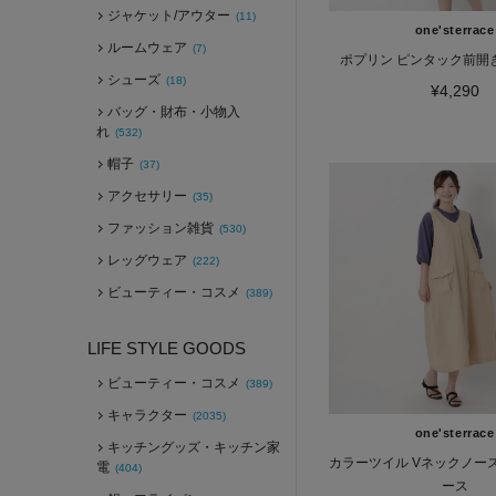
ジャケット/アウター
(11)
one'sterrace
ルームウェア
(7)
ポプリン ピンタック前開
シューズ
(18)
¥4,290
バッグ・財布・小物入
れ
(532)
帽子
(37)
アクセサリー
(35)
ファッション雑貨
(530)
レッグウェア
(222)
ビューティー・コスメ
(389)
LIFE STYLE GOODS
ビューティー・コスメ
(389)
キャラクター
(2035)
one'sterrace
キッチングッズ・キッチン家
カラーツイル Vネックノー
電
(404)
ース