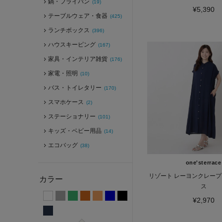
鍋・フライパン
(19)
¥5,390
テーブルウェア・食器
(425)
ランチボックス
(396)
ハウスキーピング
(167)
家具・インテリア雑貨
(176)
家電・照明
(10)
バス・トイレタリー
(170)
スマホケース
(2)
ステーショナリー
(101)
キッズ・ベビー用品
(14)
エコバッグ
(38)
one'sterrace
リゾート レーヨンクレープ
カラー
ス
¥2,970