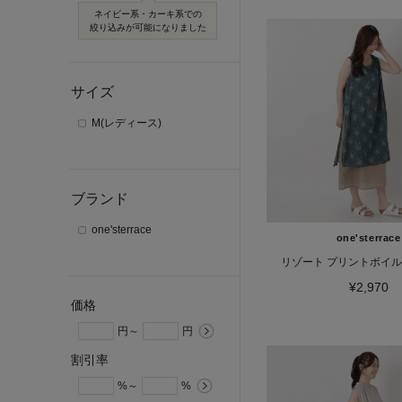
ネイビー系・カーキ系での
絞り込みが可能になりました
サイズ
M(レディース)
ブランド
one'sterrace
one'sterrace
リゾート プリントボイ
¥2,970
価格
円～
円
割引率
%～
%