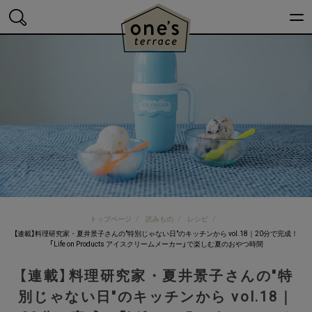
トップページ
買いもの
読みもの
ワンズテラスについ
店舗一覧
会社概要
採用情報
メールマガジン
トップページ
読みもの
レシピ
【連載】料理研究家・夏井景子さんの"特別じゃない日"のキッチンから vol.18｜20分で完成！
「Life on Products アイスクリームメーカー」で楽しむ夏のおやつ時間
【連載】料理研究家・夏井景子さんの"特
Instagram
別じゃない日"のキッチンから vol.18｜
Facebook