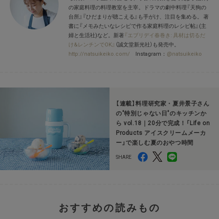
の家庭料理の料理教室を主宰。ドラマの劇中料理『天狗の
台所』『ひだまりが聴こえる』も手がけ、注目を集める。 著
書に『メモみたいなレシピで作る家庭料理のレシピ帖』(主
婦と生活社)など。新著
『エブリデイ春巻き: 具材は切るだ
け&レンチンでOK』
（誠文堂新光社）も発売中。
http://natsuikeiko.com/
Instagram：
@natsuikeiko
【連載】料理研究家・夏井景子さん
の"特別じゃない日"のキッチンか
ら vol.18｜20分で完成！「Life on
Products アイスクリームメーカ
ー」で楽しむ夏のおやつ時間
おすすめの読みもの