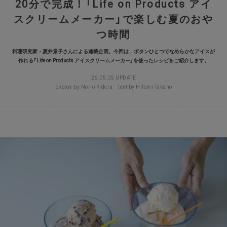
20分で完成！「Life on Products アイ
X
スクリームメーカー」で楽しむ夏のおや
LINE
つ時間
料理研究家・夏井景子さんによる連載企画。今回は、ボタンひとつでなめらかなアイスが
Mail Magazine
作れる「Life on Products アイスクリームメーカー」を使ったレシピをご紹介します。
WORLD公式アプリ
26.05.25 UPDATE
photos by Norio Kidera text by Hitomi Takano
WORLD ONLINE STORE