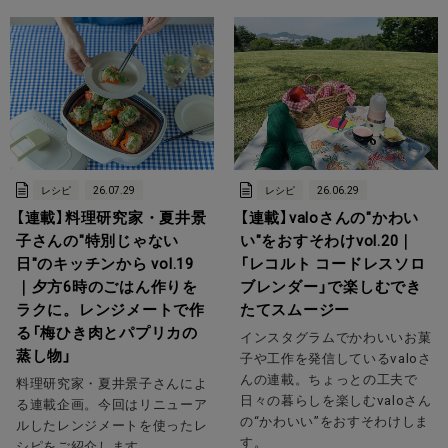
レシピ
26.07.29
レシピ
26.06.29
【連載】料理研究家・夏井景
【連載】valoさんの"かわい
子さんの"特別じゃない
い"をおすそわけvol.20｜
日"のキッチンから vol.19
「レコルト コードレスソロ
｜夕方6時のごはん作りを
ブレンダー」で楽しむでき
ラクに。レンジメートで作
たてスムージー
る「梅ひき肉とパプリカの
インスタグラムでかわいいお菓
蒸し物」
子や工作を発信しているvaloさ
んの連載。ちょっとの工夫で
料理研究家・夏井景子さんによ
日々の暮らしを楽しむvaloさん
る連載企画。今回はリニューア
の“かわいい”をおすそわけしま
ルしたレンジメートを使ったレ
す。
シピをご紹介します。