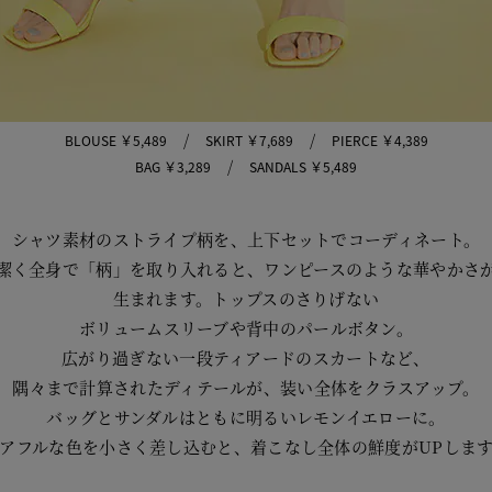
/
/
BLOUSE ￥5,489
SKIRT ￥7,689
PIERCE ￥4,389
/
BAG ￥3,289
SANDALS ￥5,489
シャツ素材のストライプ柄を、上下セットでコーディネート。
潔く全身で「柄」を取り入れると、ワンピースのような華やかさ
生まれます。トップスのさりげない
ボリュームスリーブや背中のパールボタン。
広がり過ぎない一段ティアードのスカートなど、
隅々まで計算されたディテールが、装い全体をクラスアップ。
バッグとサンダルはともに明るいレモンイエローに。
アフルな色を小さく差し込むと、着こなし全体の鮮度がUPしま