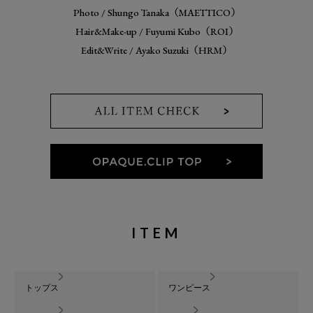
Photo / Shungo Tanaka（MAETTICO）
Hair&Make-up / Fuyumi Kubo（ROI）
Edit&Write / Ayako Suzuki（HRM）
ITEM
トップス
ワンピース