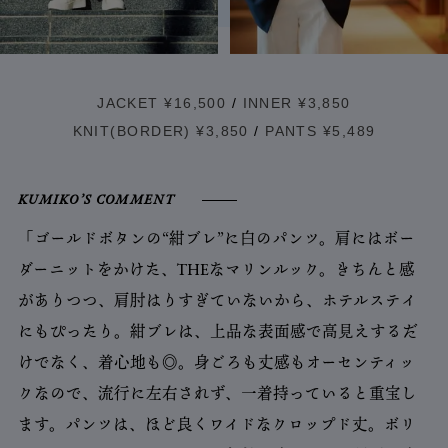
JACKET ¥16,500
/
INNER ¥3,850
KNIT(BORDER) ¥3,850
/
PANTS ¥5,489
KUMIKO’S COMMENT
「ゴールドボタンの“紺ブレ”に白のパンツ。肩にはボー
ダーニットをかけた、THEなマリンルック。きちんと感
がありつつ、肩肘はりすぎていないから、ホテルステイ
にもぴったり。紺ブレは、上品な表面感で高見えするだ
けでなく、着心地も◎。身ごろも丈感もオーセンティッ
クなので、流行に左右されず、一着持っていると重宝し
ます。パンツは、ほど良くワイドなクロップド丈。ボリ