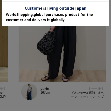
yurie
ル名
レーベル名
167cm
ール
イオンモール東浦 オペ
CLIP
ーク・ドット・クリップ