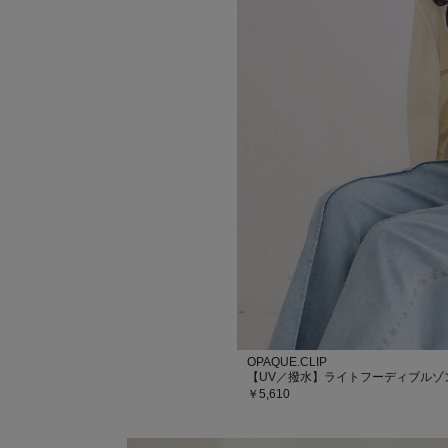
OPAQUE.CLIP
【UV／撥水】ライトフーディブルゾ
￥5,610