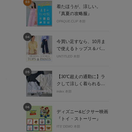
着たほうが、涼しい。
『真夏の攻略服』
OPAQUE.CLIP 本部
今買い足すなら、10月ま
で使えるトップス＆パン
ツ
UNTITLED 本部
【30℃超えの通勤に】ラ
クして涼しく着られる真
夏トップス
index 本部
ディズニー&ピクサー映画
『トイ・ストーリー』
ITS' DEMO 本部