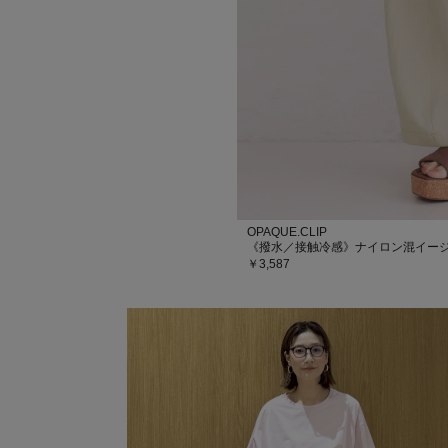
OPAQUE.CLIP
《撥水／接触冷感》ナイロン混イージ
￥3,587