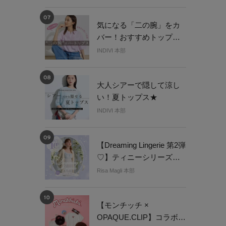
気になる「二の腕」をカ
バー！おすすめトップス
集
INDIVI 本部
大人シアーで隠して涼し
い！夏トップス★
INDIVI 本部
【Dreaming Lingerie 第2弾
♡】ティニーシリーズ３
点以上ご購入で
Risa Magli 本部
10％OFF！
【モンチッチ ×
OPAQUE.CLIP】コラボレ