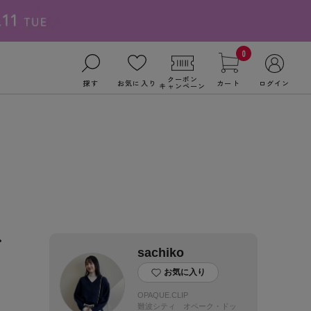
0
クーポン
探す
お気に入り
カート
ログイン
キャンペーン
ア
sachiko
お気に入り
OPAQUE.CLIP
難波シティ オペーク・ドッ