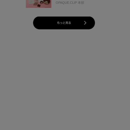
ーションアイテム 7/30(木)
OPAQUE.CLIP 本部
より発売♪