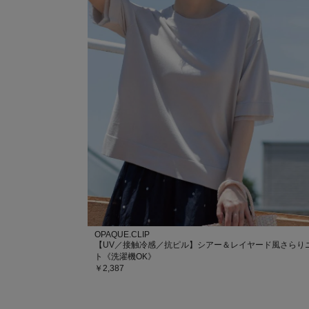
OPAQUE.CLIP
【UV／接触冷感／抗ピル】シアー＆レイヤード風さらり
ト《洗濯機OK》
￥2,387