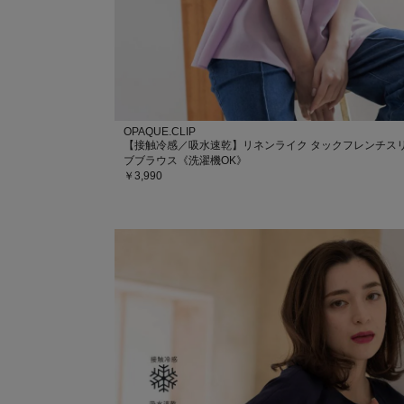
OPAQUE.CLIP
【接触冷感／吸水速乾】リネンライク タックフレンチス
ブブラウス《洗濯機OK》
￥3,990