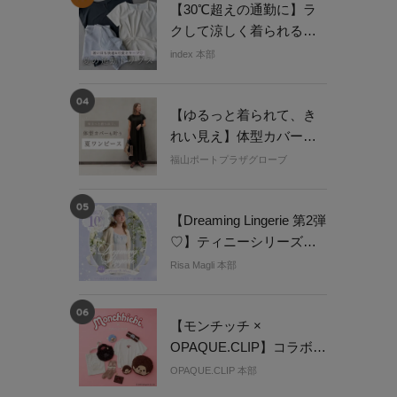
【30℃超えの通勤に】ラ
クして涼しく着られる真
夏トップス
index 本部
【ゆるっと着られて、き
れい見え】体型カバーが
叶う夏ワンピース
福山ポートプラザグローブ
【Dreaming Lingerie 第2弾
♡】ティニーシリーズ３
点以上ご購入で
Risa Magli 本部
10％OFF！
【モンチッチ ×
OPAQUE.CLIP】コラボレ
ーションアイテム 7/30(木)
OPAQUE.CLIP 本部
より発売♪