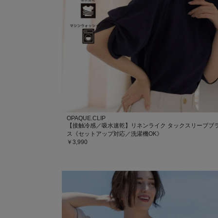
OPAQUE.CLIP
【接触冷感／吸水速乾】リネンライク タックスリーブブ
ス《セットアップ対応／洗濯機OK》
￥3,990