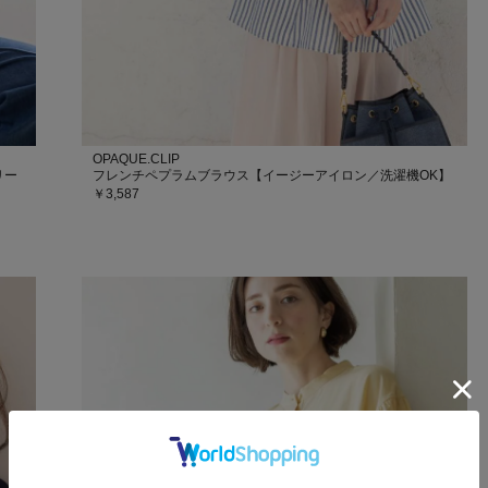
OPAQUE.CLIP
リー
フレンチペプラムブラウス【イージーアイロン／洗濯機OK】
￥3,587