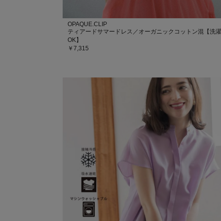
OPAQUE.CLIP
ティアードサマードレス／オーガニックコットン混【洗
OK】
￥7,315