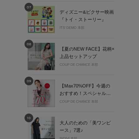
ディズニー&ピクサー映画
『トイ・ストーリー』
ITS' DEMO 本部
【夏のNEW FACE】花柄×
上品セットアップ
COUP DE CHANCE 本部
【Max70%OFF】今週の
おすすめ！スペシャルプ
ライス
COUP DE CHANCE 本部
大人のための「美ワンピ
ース」7選♪
INDIVI 本部