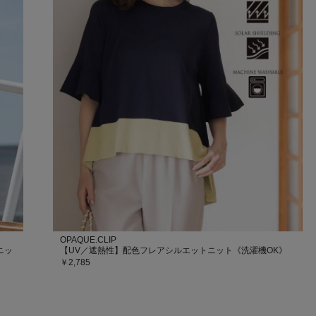
OPAQUE.CLIP
ニッ
【UV／遮熱性】配色フレアシルエットニット《洗濯機OK》
￥2,785