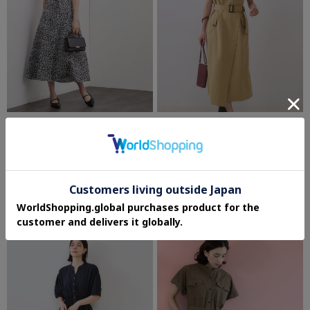
OPAQUE.CLIP
OPAQUE.CLIP
小花柄スキッパーワンピース【洗濯機
トレンチ風ベアドッキングワンピース
OK】
【洗濯機洗い可】
¥7,700
¥4,950
40%OFF
5.0 (1件)
さらに20%OFF