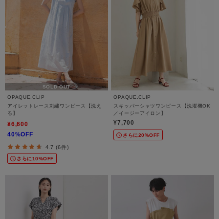
SOLD OUT
OPAQUE.CLIP
OPAQUE.CLIP
アイレットレース刺繍ワンピース【洗え
スキッパーシャツワンピース【洗濯機OK
る】
／イージーアイロン】
¥7,700
¥6,600
40%OFF
さらに20%OFF
4.7 (6件)
さらに10%OFF