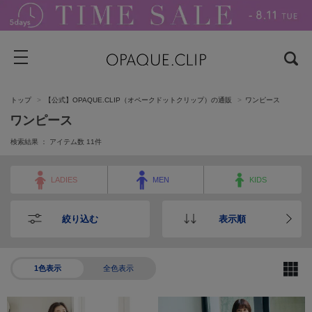
トップ
【公式】OPAQUE.CLIP（オペークドットクリップ）の通販
ワンピース
ワンピース
検索結果 ： アイテム数
11
件
LADIES
MEN
KIDS
絞り込む
表示順
1色表示
全色表示