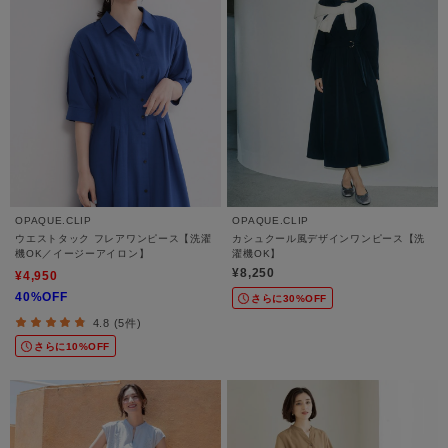
OPAQUE.CLIP
OPAQUE.CLIP
ウエストタック フレアワンピース【洗濯
カシュクール風デザインワンピース【洗
機OK／イージーアイロン】
濯機OK】
¥8,250
¥4,950
40%OFF
さらに30%OFF
4.8 (5件)
さらに10%OFF