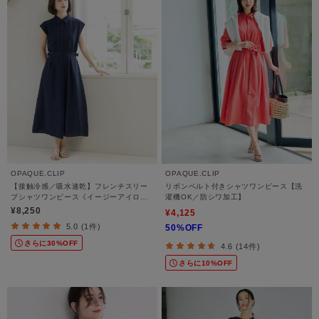
OPAQUE.CLIP
OPAQUE.CLIP
【接触冷感／吸水速乾】フレンチスリー
リボンベルト付きシャツワンピース【洗
ブシャツワンピース《イージーアイロン
濯機OK／防シワ加工】
／洗濯機OK》
¥8,250
¥4,125
5.0 (1件)
50%OFF
さらに30%OFF
4.6 (14件)
さらに10%OFF