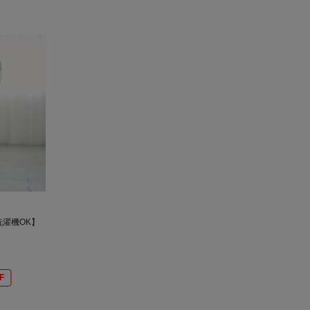
濯機OK】
F