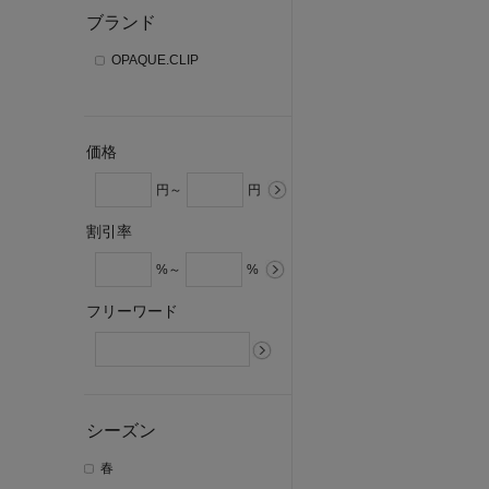
ブランド
OPAQUE.CLIP
価格
円～
円
割引率
%～
%
フリーワード
シーズン
春