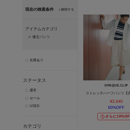
現在の検索条件
ｘ解除する
アイテムカテゴリ
膝丈パンツ
在庫あり
ステータス
OPAQUE.CLIP
通常
ストレッチハーフパンツ【洗
セール
¥2,640
USED
60%OFF
さらに10%OF
カテゴリ