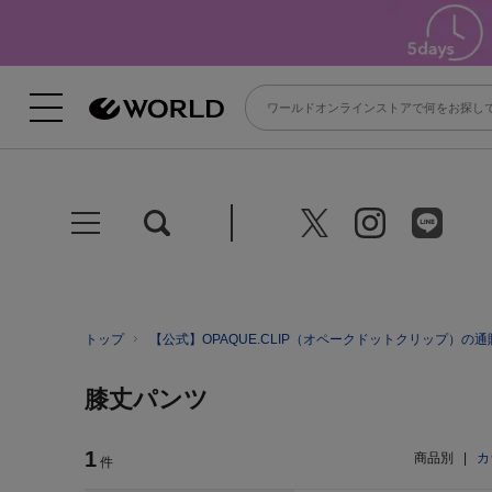
トップ
【公式】OPAQUE.CLIP（オペークドットクリップ）の通
膝丈パンツ
1
商品別
|
カ
件