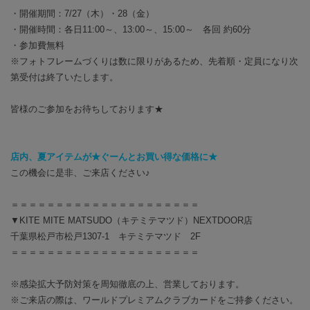
・開催期間：7/27（木）・28（
金
）
・開催時間：各日11:00～、13:00～、15:00～ 各回 約60分
・参加費無料
※フォトフレームづくりは数に限りがあるため、先着順・定員になり次
第受付は終了いたします。
皆様のご参加をお待ちしております★
店内、夏アイテムが★ぐーんとお買い得な価格に★
この機会に是非、ご来店ください♪
＝＝＝＝＝＝＝＝＝＝＝＝＝＝＝＝＝＝＝＝＝
▼KITE MITE MATSUDO（キテミテマツド）NEXTDOOR店
千葉県松戸市松戸1307-1 キテミテマツド 2F
＝＝＝＝＝＝＝＝＝＝＝＝＝＝＝＝＝＝＝＝＝
※感染拡大予防対策を周知徹底の上、営業しております。
※ご来店の際は、ワールドプレミアムクラブカードをご持参ください。