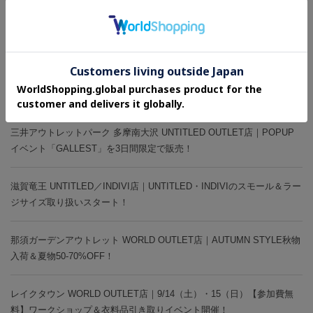
酒々井プレミアム・アウトレット INDIVI OUTLET店｜9/23（月・祝）
までSMALLサイズ・LARGEサイズフェアを開催中！
三井アウトレットパーク ジャズドリーム長島 WORLD OUTLET店｜秋
物続々入荷！AUTUMN STYLE～秋を楽しむ自分だけのスタイル～
三井アウトレットパーク 多摩南大沢 UNTITLED OUTLET店｜POPUP
イベント「GALLEST」を3日間限定で販売！
滋賀竜王 UNTITLED／INDIVI店｜UNTITLED・INDIVIのスモール＆ラー
ジサイズ取り扱いスタート！
那須ガーデンアウトレット WORLD OUTLET店｜AUTUMN STYLE秋物
入荷＆夏物50-70%OFF！
レイクタウン WORLD OUTLET店｜9/14（土）・15（日）【参加費無
料】ワークショップ＆衣料品引き取りイベント開催！