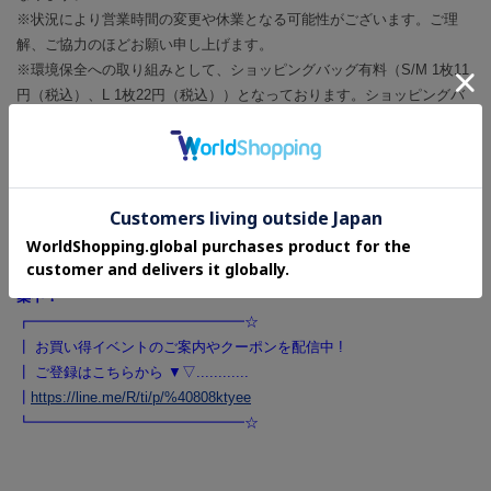
※状況により営業時間の変更や休業となる可能性がございます。ご理
解、ご協力のほどお願い申し上げます。
※環境保全への取り組みとして、ショッピングバッグ有料（S/M 1枚11
円（税込）、L 1枚22円（税込））となっております。ショッピングバ
ッグの削減とお買い物袋（マイバッグ等）持参にご協力とご理解をよろ
しくお願いいたします。
※ご来店の際は、ワールドプレミアムクラブカードをご持参ください。
※商品のお取り置き、お取り寄せのサービスは行っておりません。
------------------------------------
▼三井アウトレットパーク 幕張 WORLD OUTLET店ではLINE会員を募
集中！
┏━━━━━━━━━━━━━━━☆
┃ お買い得イベントのご案内やクーポンを配信中 !
┃ ご登録はこちらから ▼▽............
┃
https://line.me/R/ti/p/%40808ktyee
┗━━━━━━━━━━━━━━━☆