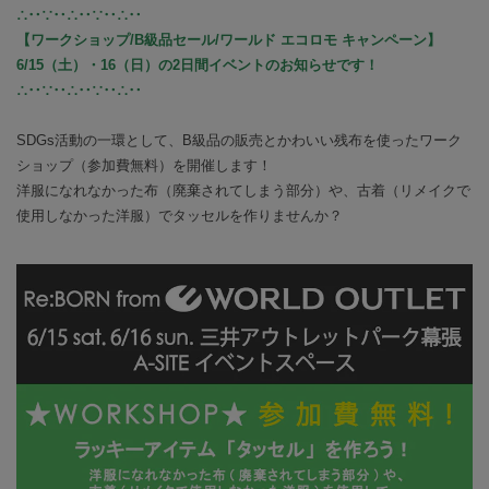
∴‥∵‥∴‥∵‥∴‥
【ワークショップ/B級品セール/ワールド エコロモ キャンペーン】
6/15（土）・16（日）の2日間イベントのお知らせです！
∴‥∵‥∴‥∵‥∴‥
SDGs活動の一環として、B級品の販売とかわいい残布を使ったワーク
ショップ（参加費無料）を開催します！
洋服になれなかった布（廃棄されてしまう部分）や、古着（リメイクで
使用しなかった洋服）でタッセルを作りませんか？