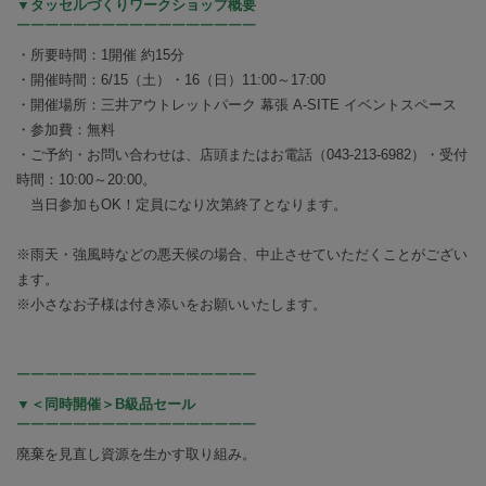
▼タッセルづくりワークショップ概要
￣￣￣￣￣￣￣￣￣￣￣￣￣￣￣￣￣
・所要時間：1開催 約15分
・開催時間：6/15（土）・16（日）11:00～17:00
・開催場所：三井アウトレットパーク 幕張 A-SITE イベントスペース
・参加費：無料
・ご予約・お問い合わせは、店頭またはお電話（043-213-6982）・受付
時間：10:00～20:00。
当日参加もOK！定員になり次第終了となります。
※雨天・強風時などの悪天候の場合、中止させていただくことがござい
ます。
※小さなお子様は付き添いをお願いいたします。
￣￣￣￣￣￣￣￣￣￣￣￣￣￣￣￣￣
▼＜同時開催＞B級品セール
￣￣￣￣￣￣￣￣￣￣￣￣￣￣￣￣￣
廃棄を見直し資源を生かす取り組み。