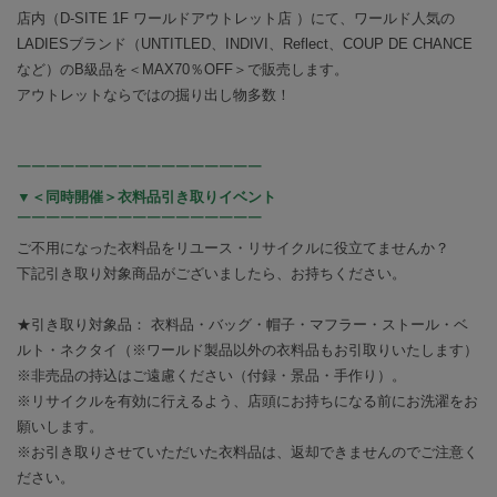
店内（D-SITE 1F ワールドアウトレット店 ）にて、ワールド人気の
LADIESブランド（UNTITLED、INDIVI、Reflect、COUP DE CHANCE
など）のB級品を＜MAX70％OFF＞で販売します。
アウトレットならではの掘り出し物多数！
￣￣￣￣￣￣￣￣￣￣￣￣￣￣￣￣￣
▼＜同時開催＞
衣料品引き取りイベント
￣￣￣￣￣￣￣￣￣￣￣￣￣￣￣￣￣
ご不用になった衣料品をリユース・リサイクルに役立てませんか？
下記引き取り対象商品がございましたら、お持ちください。
★引き取り対象品： 衣料品・バッグ・帽子・マフラー・ストール・ベ
ルト・ネクタイ（※ワールド製品以外の衣料品もお引取りいたします）
※非売品の持込はご遠慮ください（付録・景品・手作り）。
※リサイクルを有効に行えるよう、店頭にお持ちになる前にお洗濯をお
願いします。
※お引き取りさせていただいた衣料品は、返却できませんのでご注意く
ださい。