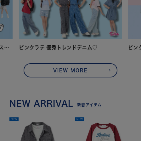
ピンクラテ 旅行も林間学校もこれ！ボストンバッグ
ピンクラテ 優秀トレンドデニム♡
ピン
VIEW MORE
NEW ARRIVAL
新着アイテム
NEW
NEW