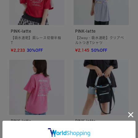
PINK-latte
PINK-latte
【吸水速乾】肩レース切替半袖
【2way・吸水速乾】クリアベ
T
ルトつきTシャツ
¥2,233
30%OFF
¥2,145
50%OFF
PINK-latte
PINK-latte
【東京限定】【綿100%】ピン
マルチボトルショルダー
クラテトーキョービッグTシャ
¥3,489
ツ