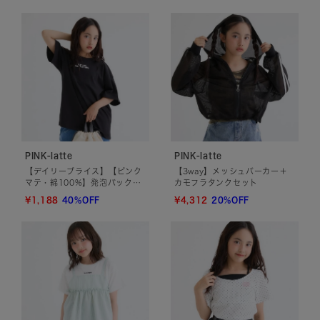
PINK-latte
PINK-latte
【デイリープライス】【ピンク
【3way】メッシュパーカー＋
マテ・綿100%】発泡バックロ
カモフラタンクセット
ゴ半袖T
¥1,188
40%OFF
¥4,312
20%OFF