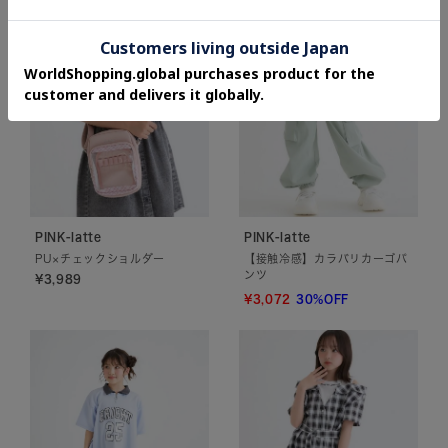
¥1,936
20%OFF
PINK-latte
PINK-latte
PU×チェックショルダー
【接触冷感】カラバリカーゴパ
ンツ
¥3,989
¥3,072
30%OFF