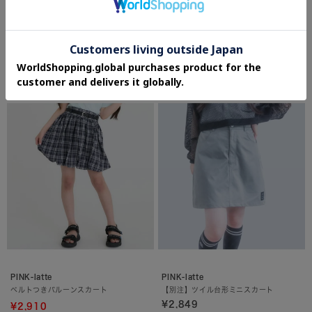
PINK-latte
PINK-latte
チェーンつきプリーツスカート
シフォンティアードスカート
¥4,989
¥4,389
PINK-latte
PINK-latte
ベルトつきバルーンスカート
【別注】ツイル台形ミニスカート
¥2,849
¥2,910