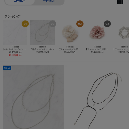
1色表示
全色表示
ランキング
Reflect
Reflect
Reflect
Reflect
Reflect
シルバービーズロングネックレス
2連チェーンネックレス
【フォーマル／入卒】サテンフラワーコサージュ
【フォーマル／入卒】レースフラワーミニコサージュ
¥6,600(税込)
¥4,180(税込)
¥4,180(税込)
¥3,960(税
¥7,150(税込)
¥5,005(税込)
NEW