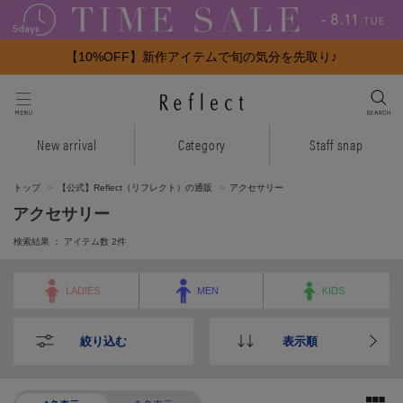
【10%OFF】新作アイテムで旬の気分を先取り♪
New arrival
Category
Staff snap
トップ
【公式】Reflect（リフレクト）の通販
アクセサリー
アクセサリー
検索結果 ： アイテム数
2
件
LADIES
MEN
KIDS
絞り込む
表示順