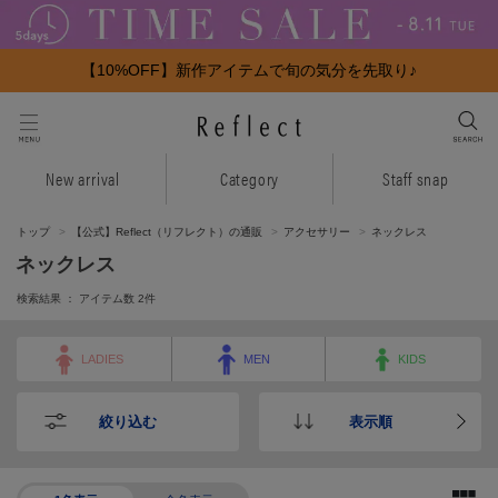
【10%OFF】新作アイテムで旬の気分を先取り♪
New arrival
Category
Staff snap
トップ
【公式】Reflect（リフレクト）の通販
アクセサリー
ネックレス
ネックレス
検索結果 ： アイテム数
2
件
LADIES
MEN
KIDS
絞り込む
表示順