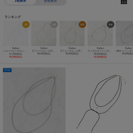
1色表示
全色表示
ランキング
Reflect
Reflect
Reflect
Reflect
Reflect
シルバービーズロングネックレス
【フォーマル／入卒／単品使い可】人工パール2連ネックレス
【フォーマル／入卒／長さ調節可】淡水パールロングネックレス
ランダムチェーンネックレス
2連チェーンネ
¥6,930(税込)
¥6,930(税込)
¥6,600(税
¥7,150(税込)
¥6,600(税込)
¥5,005(税込)
¥3,300(税込)
NEW