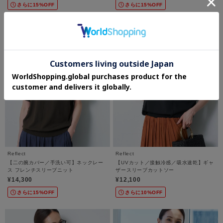
さらに15%OFF
さらに15%OFF
Reflect
Reflect
【二の腕カバー／手洗い可】ネックレー
【UVカット／接触冷感／吸水速乾】ギャ
ス フレンチスリーブニット
ザースリーブカットソー
¥14,300
¥12,100
さらに15%OFF
さらに10%OFF