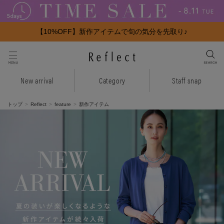
【10%OFF】新作アイテムで旬の気分を先取り♪
New arrival
Category
Staff snap
トップ
Reflect
feature
新作アイテム