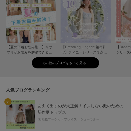
【夏の下着お悩み別！】リサ
【Dreaming Lingerie 第2弾
【Dream
マリがお悩みを解消できるア
♡】ティニーシリーズ３点以
シリーズ
イテムをご提案♡
上ご購入で10％OFF！
ナルハン
その他のブログをもっと見る
人気ブログランキング
あえて出すのが大正解！インしない派のための
新作夏トップス
相模原マーケットプレイス シューラルー