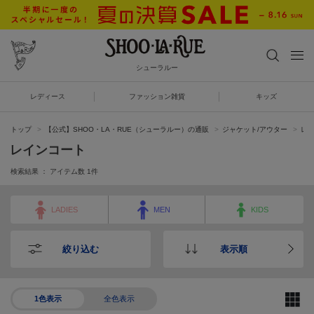
シューラルー
レディース
ファッション雑貨
キッズ
トップ
【公式】SHOO・LA・RUE（シューラルー）の通販
ジャケット/アウター
レ
レインコート
検索結果 ： アイテム数
1
件
LADIES
MEN
KIDS
絞り込む
表示順
1色表示
全色表示