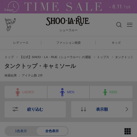
シューラルー
レディース
ファッション雑貨
キッズ
トップ
【公式】SHOO・LA・RUE（シューラルー）の通販
トップス
タンクトップ・
タンクトップ・キャミソール
検索結果 ： アイテム数
2
件
LADIES
MEN
KIDS
絞り込む
表示順
1色表示
全色表示