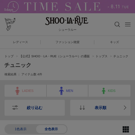
シューラルー
レディース
ファッション雑貨
キッズ
トップ
【公式】SHOO・LA・RUE（シューラルー）の通販
トップス
チュニック
チュニック
検索結果 ： アイテム数
4
件
LADIES
MEN
KIDS
絞り込む
表示順
1色表示
全色表示