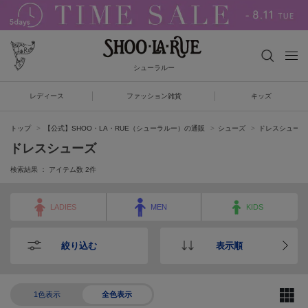
シューラルー
レディース
ファッション雑貨
キッズ
トップ
【公式】SHOO・LA・RUE（シューラルー）の通販
シューズ
ドレスシューズ
ドレスシューズ
検索結果 ： アイテム数
2
件
LADIES
MEN
KIDS
絞り込む
表示順
1色表示
全色表示