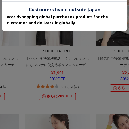
E
SHOO・LA・RUE
SHOO・
】オンにもオフ
【ひんやり/洗濯機可/S-LL】オンにもオフ
【通気性〇/洗濯機可/
レスカーディ
にも マルチに使えるボタンレスカーディ
ーデ
ガン
¥1,991
¥2,
20%OFF
30%
14件)
3.9 (14件)
さらに
F
さらに20%OFF