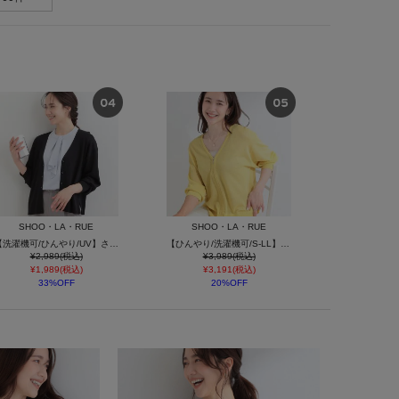
SHOO・LA・RUE
SHOO・LA・RUE
【洗濯機可/ひんやり/UV】さらっとしたタッチが心地よい ショート丈 Vネックカーディガン
【ひんやり/洗濯機可/S-LL】程よいVネックですっきり魅せる ジップアップ 7分袖シアーカーディガン
¥2,989(税込)
¥3,989(税込)
¥1,989(税込)
¥3,191(税込)
33%OFF
20%OFF