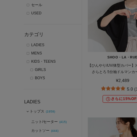
セール
USED
カテゴリ
LADIES
MENS
SHOO・LA・RU
KIDS・TEENS
【ひんやり/UV/体型カバー
GIRLS
さらとろ 5分袖ドルマンカ
BOYS
¥2,489
5.0 
さらに15%OF
LADIES
トップス
(1959)
ニット/セーター
(415)
カットソー
(444)