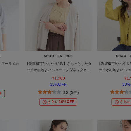
E
SHOO・LA・RUE
SHOO・
】シアーラメカ
【洗濯機可/ひんやり/UV】さらっとしたタ
【洗濯機可/ひんやり
ッチが心地よい ショート丈 Vネックカー
ッチが心地よい ショ
ディガン
ディ
¥1,989
¥1,
33%OFF
33%
3.2 (9件)
F
さらに10%OFF
さらに