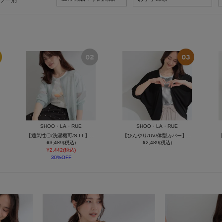
ラー別
SHOO・LA・RUE
SHOO・LA・RUE
【通気性〇/洗濯機可/S-LL】シアーラメカーディガン
【ひんやり/UV/体型カバー】冷房対策にも さらとろ 5分袖ドルマンカーディガン
¥3,489(税込)
¥2,489(税込)
¥2,442(税込)
30%OFF