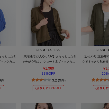
E
SHOO・LA・RUE
SHOO・
さらっとしたタ
【洗濯機可/ひんやり/UV】さらっとしたタ
【ひんやり/洗濯機可/
Vネックカー
ッチが心地よい ショート丈 Vネックカー
クですっきり魅せる 
ディガン
シアーカ
¥1,989
¥3,
33%OFF
20%
(9件)
3.2 (9件)
F
さらに10%OFF
さらに