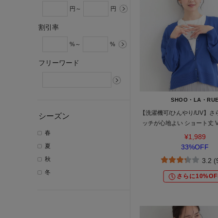
円～
円
割引率
%～
%
フリーワード
SHOO・LA・RU
【洗濯機可/ひんやり/UV】
シーズン
ッチが心地よい ショート丈 
春
ディガン
¥1,989
夏
33%OFF
秋
3.2 
冬
さらに10%OF