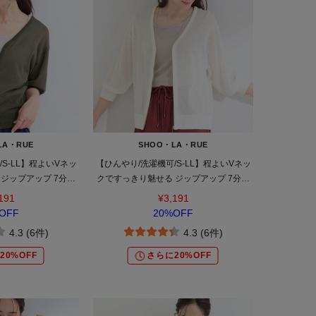
LA・RUE
SHOO・LA・RUE
S-LL】程よいVネッ
【ひんやり/洗濯機可/S-LL】程よいVネッ
ジップアップ 7分袖
クですっきり魅せる ジップアップ 7分袖
ーディガン
シアーカーディガン
191
¥3,191
OFF
20%OFF
4.3 (6件)
4.3 (6件)
20%OFF
さらに20%OFF