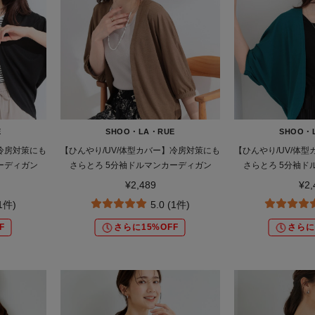
E
SHOO・LA・RUE
SHOO・
】冷房対策にも
【ひんやり/UV/体型カバー】冷房対策にも
【ひんやり/UV/体
ーディガン
さらとろ 5分袖ドルマンカーディガン
さらとろ 5分袖ド
¥2,489
¥2,
(1件)
5.0 (1件)
F
さらに15%OFF
さらに