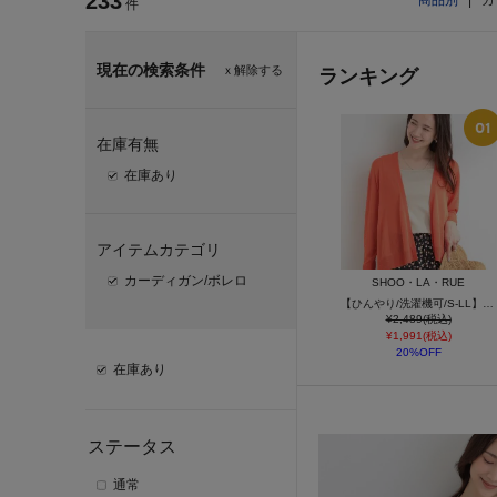
233
商品別
|
カ
件
現在の検索条件
ｘ解除する
ランキング
在庫有無
在庫あり
アイテムカテゴリ
カーディガン/ボレロ
SHOO・LA・RUE
【ひんやり/洗濯機可/S-LL】オンにもオフにも マルチに使えるボタンレスカーディガン
¥2,489(税込)
¥1,991(税込)
20%OFF
在庫あり
ステータス
通常