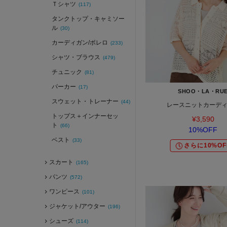
Ｔシャツ
(117)
タンクトップ・キャミソー
ル
(30)
カーディガン/ボレロ
(233)
シャツ・ブラウス
(479)
チュニック
(81)
パーカー
(17)
SHOO・LA・RU
スウェット・トレーナー
(44)
レースニットカーデ
トップス＋インナーセッ
¥3,590
ト
(66)
10%OFF
ベスト
(33)
さらに10%OF
スカート
(165)
パンツ
(572)
ワンピース
(101)
ジャケット/アウター
(196)
シューズ
(114)