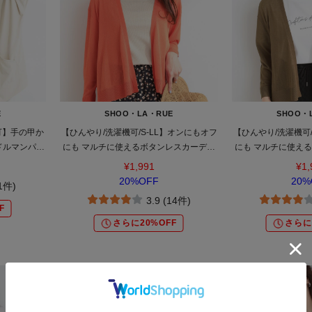
E
SHOO・LA・RUE
SHOO・
機可】手の甲か
【ひんやり/洗濯機可/S-LL】オンにもオフ
【ひんやり/洗濯機可/
ドルマンパー
にも マルチに使えるボタンレスカーディ
にも マルチに使え
ガン
ガ
¥1,991
¥1,
20%OFF
20%
(1件)
3.9 (14件)
F
さらに20%OFF
さらに