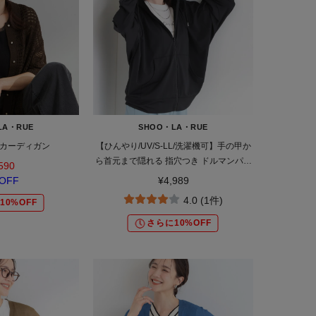
LA・RUE
SHOO・LA・RUE
カーディガン
【ひんやり/UV/S-LL/洗濯機可】手の甲か
ら首元まで隠れる 指穴つき ドルマンパー
590
カー
OFF
¥4,989
4.0 (1件)
10%OFF
さらに10%OFF