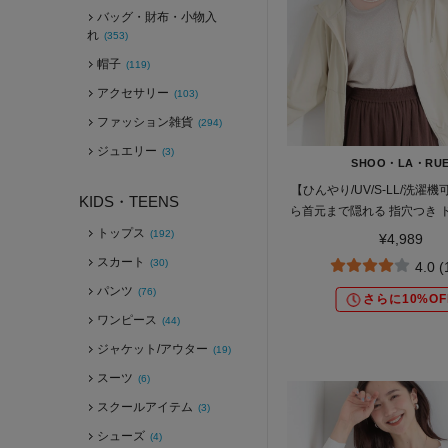
バッグ・財布・小物入
れ
(353)
帽子
(119)
アクセサリー
(103)
ファッション雑貨
(294)
ジュエリー
(3)
SHOO・LA・RU
【ひんやり/UV/S-LL/洗濯
KIDS・TEENS
ら首元まで隠れる 指穴つき 
カー
トップス
(192)
¥4,989
スカート
(30)
4.0 
パンツ
(76)
さらに10%OF
ワンピース
(44)
ジャケット/アウター
(19)
スーツ
(6)
スクールアイテム
(3)
シューズ
(4)