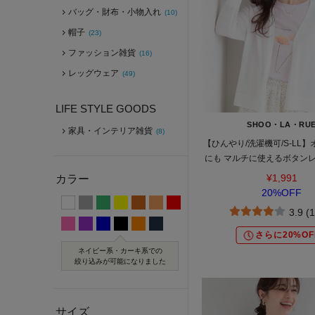
バッグ・財布・小物入れ
(10)
帽子
(23)
ファッション雑貨
(16)
レッグウェア
(49)
LIFE STYLE GOODS
SHOO・LA・RU
家具・インテリア雑貨
(8)
【ひんやり/洗濯機可/S-LL
にも マルチに使えるボタン
ガン
¥1,991
カラー
20%OFF
3.9 (
さらに20%OF
ネイビー系・カーキ系での
絞り込みが可能になりました
サイズ