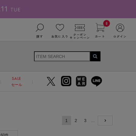
0
クーポン
探す
お気に入り
カート
ログイン
キャンペーン
SALE
セール
1
2
3
...
NEXT
60件