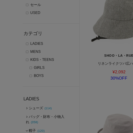
セール
USED
カテゴリ
LADIES
MENS
SHOO・LA・RU
KIDS・TEENS
リネンライクツバ広
GIRLS
¥2,092
BOYS
30%OFF
LADIES
シューズ
(114)
バッグ・財布・小物入
れ
(358)
帽子
(120)