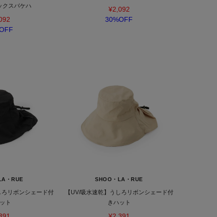
ックスバケハ
¥2,092
092
30%OFF
OFF
LA・RUE
SHOO・LA・RUE
しろリボンシェード付
【UV/吸水速乾】うしろリボンシェード付
ット
きハット
391
¥2,391