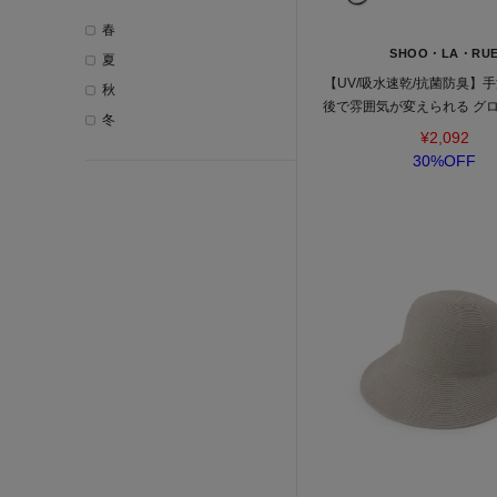
春
SHOO・LA・RU
夏
【UV/吸水速乾/抗菌防臭】手
秋
後で雰囲気が変えられる グ
冬
ト
¥2,092
30%OFF