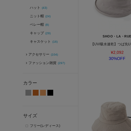
ハット
(43)
ニット帽
(24)
ベレー帽
(8)
キャップ
(29)
SHOO・LA・RU
キャスケット
(16)
【UV/吸水速乾】つば先
¥2,092
アクセサリー
(104)
30%OFF
ファッション雑貨
(297)
カラー
サイズ
フリー(レディース)