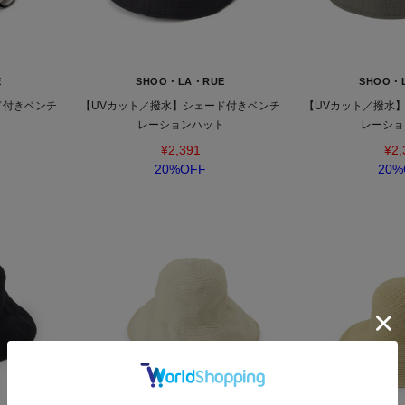
E
SHOO・LA・RUE
SHOO・
ド付きベンチ
【UVカット／撥水】シェード付きベンチ
【UVカット／撥水
ト
レーションハット
レーショ
¥2,391
¥2,
20%OFF
20%