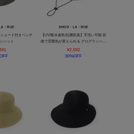
LA・RUE
SHOO・LA・RUE
】シェード付きベンチ
【UV/吸水速乾/抗菌防臭】手洗い可能 前
ンハット
後で雰囲気が変えられる グログランハッ
ト
391
¥2,092
OFF
30%OFF