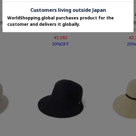
E
SHOO・LA・RUE
SHOO・
洗い可能 前
【UV/吸水速乾/抗菌防臭】手洗い可能 前
【UV/吸水速乾/抗
ログランハッ
後で雰囲気が変えられる グログランハッ
ろゴム入り フィ
ト
¥2,092
¥2,
30%OFF
20%