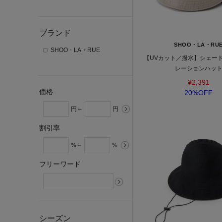
ブランド
SHOO・LA・RU
SHOO・LA・RUE
【UVカット／撥水】シェー
レーションハッ
¥2,391
価格
20%OFF
円～
円
割引率
%～
%
フリーワード
シーズン