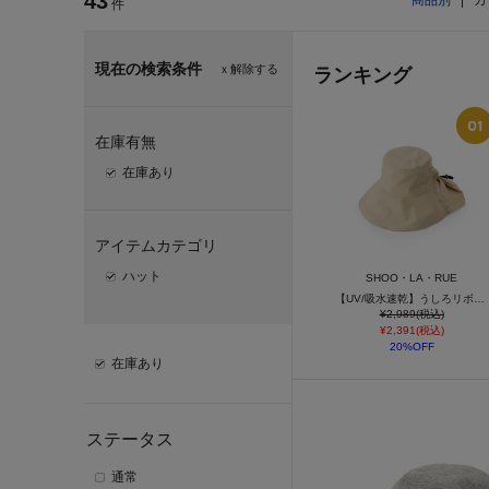
43
商品別
|
カ
件
現在の検索条件
ｘ解除する
ランキング
在庫有無
在庫あり
アイテムカテゴリ
ハット
SHOO・LA・RUE
【UV/吸水速乾】うしろリボンシェード付きハット
¥2,989(税込)
¥2,391(税込)
20%OFF
在庫あり
ステータス
通常