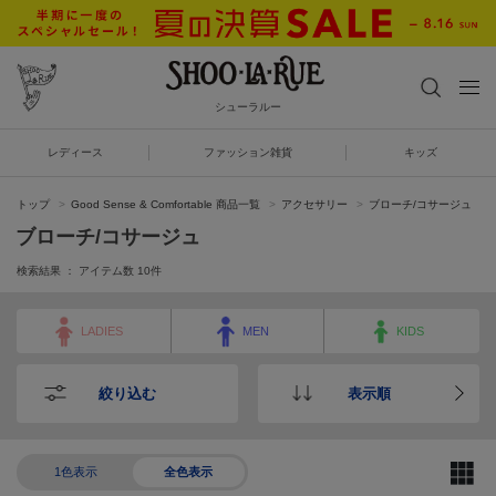
シューラルー
レディース
ファッション雑貨
キッズ
トップ
Good Sense & Comfortable 商品一覧
アクセサリー
ブローチ/コサージュ
ブローチ/コサージュ
検索結果 ： アイテム数
10
件
LADIES
MEN
KIDS
絞り込む
表示順
1色表示
全色表示