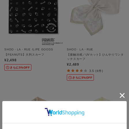
SHOO・LA・RUE /LIFE GOODS
SHOO・LA・RUE
【PEANUTS】大判スカーフ
【接触冷感／UVカット】ひんやりワンタ
ッチスカーフ
¥2,498
¥2,489
さらに5%OFF
3.5 (4件)
さらに5%OFF