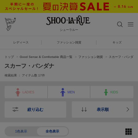
シューラルー
レディース
ファッション雑貨
キッズ
トップ
Good Sense & Comfortable 商品一覧
ファッション雑貨
スカーフ・バンダナ
スカーフ・バンダナ
検索結果 ： アイテム数
17
件
LADIES
MEN
KIDS
絞り込む
表示順
1色表示
全色表示