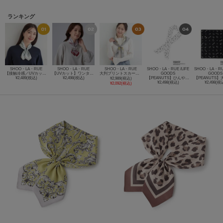
ランキング
SHOO・LA・RUE
SHOO・LA・RUE
SHOO・LA・RUE
SHOO・LA・RUE /LIFE
SHOO・LA・RUE
【接触冷感／UVカット】ひんやりワンタッチスカーフ
【UVカット】ワンタッチスカーフ【マグネット式】
大判プリントスカーフ（88×88cm）
GOODS
GOODS
¥2,489(税込)
¥2,498(税込)
【PEANUTS】ひんやりゲルスカーフ
¥2,989(税込)
¥2,498(税込)
¥2,498(税
¥2,092(税込)