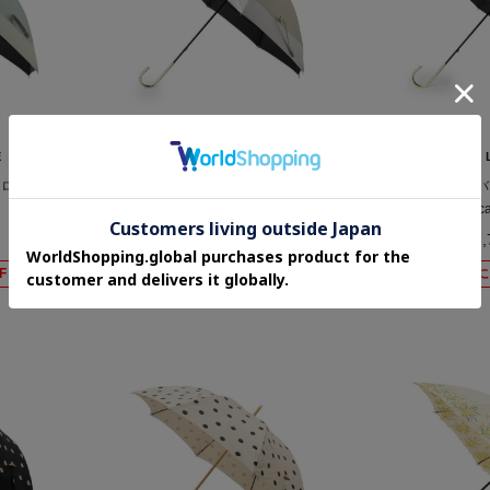
E
SHOO・LA・RUE
SHOO・
ーロング
【晴雨兼用】バイカラーロング
【晴雨兼用】バ
【because】
【bec
¥2,750
¥2,
F
さらに10%OFF
さらに