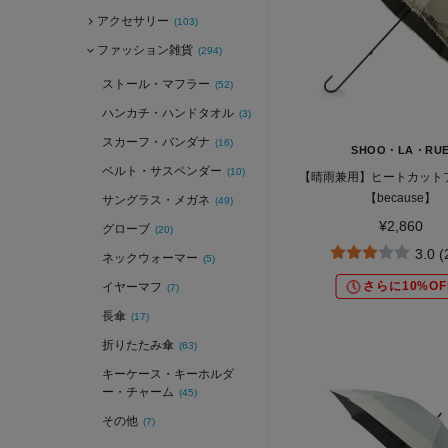
アクセサリー
(103)
ファッション雑貨
(294)
ストール・マフラー
(52)
ハンカチ・ハンドタオル
(3)
スカーフ・バンダナ
(16)
SHOO・LA・RU
ベルト・サスペンダー
(10)
【晴雨兼用】ヒートカット
【because】
サングラス・メガネ
(49)
¥2,860
グローブ
(20)
3.0 
ネックウォーマー
(5)
さらに10%OF
イヤーマフ
(7)
長傘
(17)
折りたたみ傘
(63)
キーケース・キーホルダ
ー・チャーム
(45)
その他
(7)