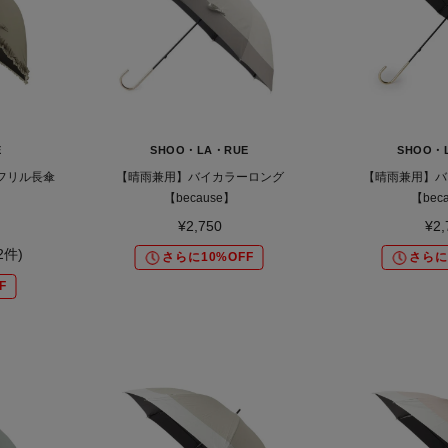
E
SHOO・LA・RUE
SHOO・
フリル長傘
【晴雨兼用】バイカラーロング
【晴雨兼用】バ
【because】
【bec
¥2,750
¥2,
(2件)
さらに10%OFF
さらに
F