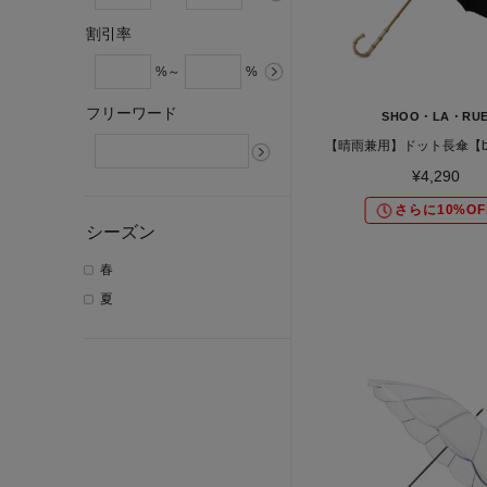
割引率
%～
%
フリーワード
SHOO・LA・RU
【晴雨兼用】ドット長傘【be
¥4,290
さらに10%OF
シーズン
春
夏