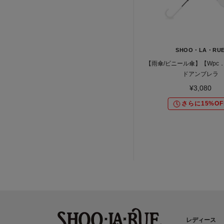
SHOO・LA・RU
【雨傘/ビニール傘】【Wpc
ドアンブレラ
¥3,080
さらに15%OF
レディース