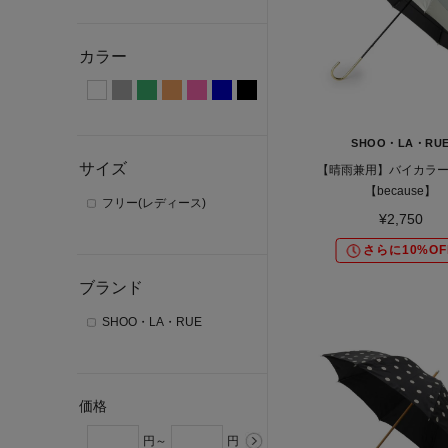
カラー
SHOO・LA・RU
サイズ
【晴雨兼用】バイカラ
【because】
フリー(レディース)
¥2,750
さらに10%OF
ブランド
SHOO・LA・RUE
価格
円～
円