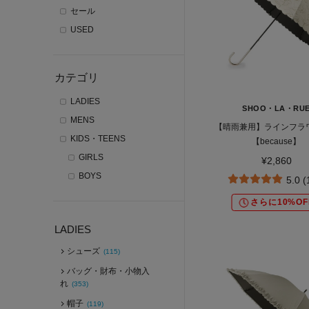
セール
USED
カテゴリ
LADIES
SHOO・LA・RU
MENS
【晴雨兼用】ラインフラ
KIDS・TEENS
【because】
GIRLS
¥2,860
BOYS
5.0 
さらに10%OF
LADIES
シューズ
(115)
バッグ・財布・小物入
れ
(353)
帽子
(119)