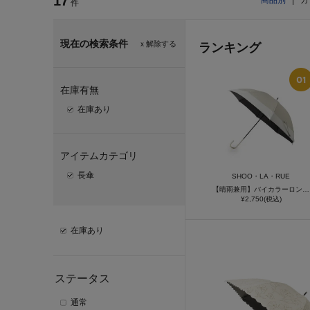
17
商品別
|
カ
件
現在の検索条件
ｘ解除する
ランキング
在庫有無
在庫あり
アイテムカテゴリ
長傘
SHOO・LA・RUE
【晴雨兼用】バイカラーロング【because】
¥2,750(税込)
在庫あり
ステータス
通常