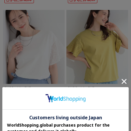
さらに10%OFF
さらに10%OFF
SHOO・LA・RUE
SHOO・LA・RUE
【汗じみ防止/ひんやり/体型カバー】真夏
【汗じみ防止/ひんやり/体型カバー】真夏
の味方。 汗じみが気になりにくい お袖レ
の味方。 汗じみが気になりにくい お袖レ
ースフレアTシャツ
ースフレアTシャツ
¥2,489
¥2,489
さらに10%OFF
さらに10%OFF