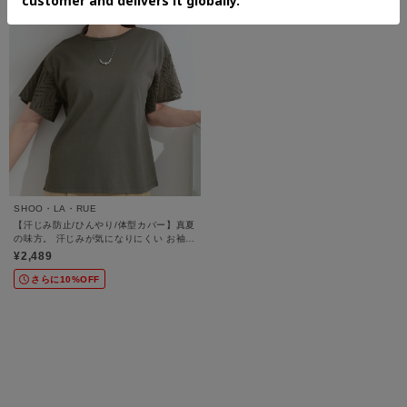
SHOO・LA・RUE
【汗じみ防止/ひんやり/体型カバー】真夏
の味方。 汗じみが気になりにくい お袖レ
ースフレアTシャツ
¥2,489
さらに10%OFF