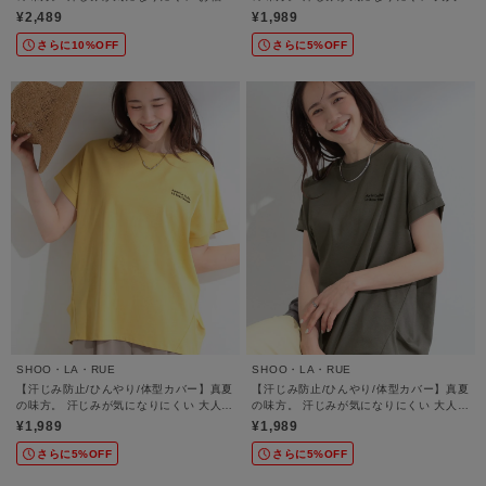
ースフレアTシャツ
刺繍ロゴTシャツ
¥2,489
¥1,989
さらに10%OFF
さらに5%OFF
SHOO・LA・RUE
SHOO・LA・RUE
【汗じみ防止/ひんやり/体型カバー】真夏
【汗じみ防止/ひんやり/体型カバー】真夏
の味方。 汗じみが気になりにくい 大人の
の味方。 汗じみが気になりにくい 大人の
刺繍ロゴTシャツ
刺繍ロゴTシャツ
¥1,989
¥1,989
さらに5%OFF
さらに5%OFF