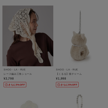
SHOO・LA・RUE
SHOO・LA・RUE
レース編み三角ショール
【くるる】猫チャーム
¥2,798
¥1,998
さらに5%OFF
さらに5%OFF