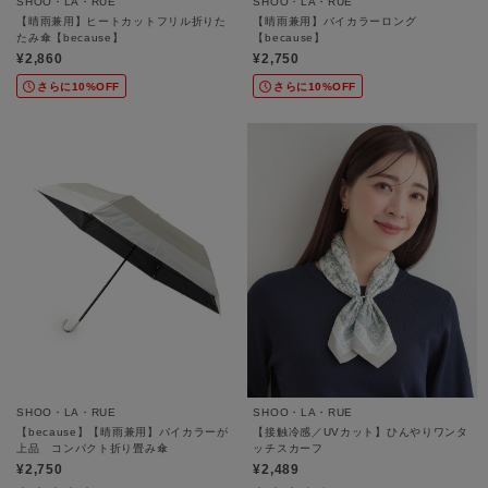
SHOO・LA・RUE
SHOO・LA・RUE
【晴雨兼用】ヒートカットフリル折りた
【晴雨兼用】バイカラーロング
たみ傘【because】
【because】
¥2,860
¥2,750
さらに10%OFF
さらに10%OFF
SHOO・LA・RUE
SHOO・LA・RUE
【because】【晴雨兼用】バイカラーが
【接触冷感／UVカット】ひんやりワンタ
上品 コンパクト折り畳み傘
ッチスカーフ
¥2,750
¥2,489