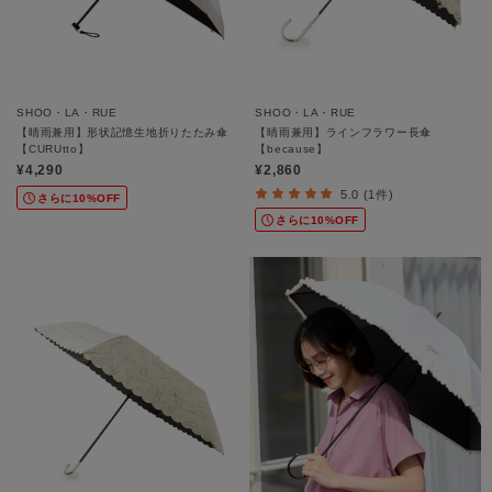
SHOO・LA・RUE
SHOO・LA・RUE
【晴雨兼用】形状記憶生地折りたたみ傘
【晴雨兼用】ラインフラワー長傘
【CURUtto】
【because】
¥4,290
¥2,860
5.0 (1件)
さらに10%OFF
さらに10%OFF