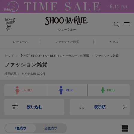
シューラルー
レディース
ファッション雑貨
キッズ
トップ
【公式】SHOO・LA・RUE（シューラルー）の通販
ファッション雑貨
ファッション雑貨
検索結果 ： アイテム数
102
件
LADIES
MEN
KIDS
絞り込む
表示順
1色表示
全色表示