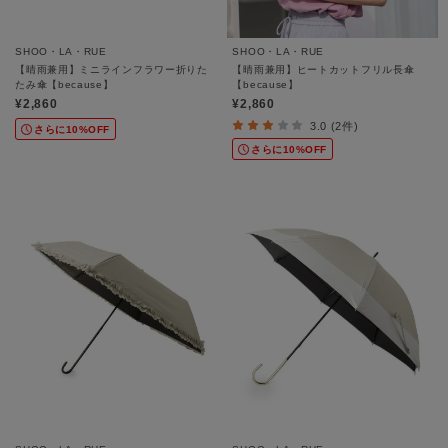
SHOO・LA・RUE
SHOO・LA・RUE
【晴雨兼用】ミニラインフラワー折りた
【晴雨兼用】ヒートカットフリル長傘
たみ傘【because】
【because】
¥2,860
¥2,860
3.0 (2件)
さらに10%OFF
さらに10%OFF