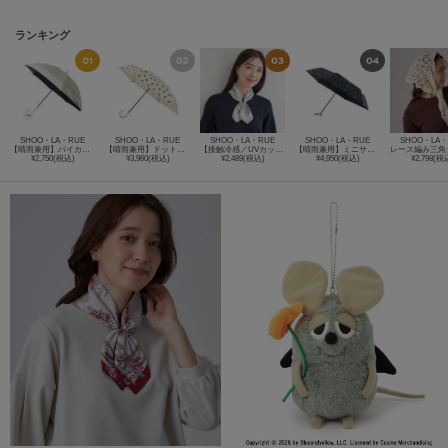
ランキング
SHOO・LA・RUE
SHOO・LA・RUE
SHOO・LA・RUE
SHOO・LA・RUE
SHOO・LA・
【晴雨兼用】バイカラーロング【because】
【晴雨兼用】ドット折りたたみ傘【because】
【接触冷感／UVカット】ひんやりワンタッチスカーフ
【晴雨兼用】ミニサニーキャット刺繍折りたたみ傘【because】
¥2,750(税込)
¥3,960(税込)
¥2,489(税込)
¥4,950(税込)
¥2,798(税