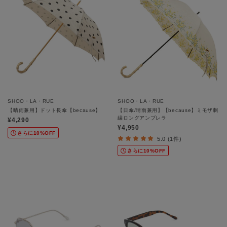
SHOO・LA・RUE
SHOO・LA・RUE
【晴雨兼用】ドット長傘【because】
【日傘/晴雨兼用】【because】ミモザ刺
繍ロングアンブレラ
¥4,290
¥4,950
さらに10%OFF
5.0 (1件)
さらに10%OFF