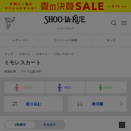
シューラルー
レディース
ファッション雑貨
キッズ
トップ
スカート
スカート
ミモレスカート
ミモレスカート
検索結果 ： アイテム数
8
件
LADIES
MEN
KIDS
絞り込む
表示順
1色表示
全色表示