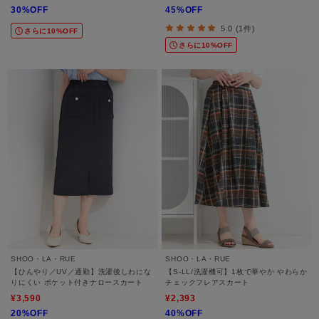
30%OFF
45%OFF
5.0 (1件)
さらに10%OFF
さらに10%OFF
SHOO・LA・RUE
SHOO・LA・RUE
【ひんやり／UV／通勤】洗濯後しわにな
【S-LL/洗濯機可】1枚で華やか やわらか
りにくい ポケット付きナロースカート
チェックフレアスカート
¥3,590
¥2,393
20%OFF
40%OFF