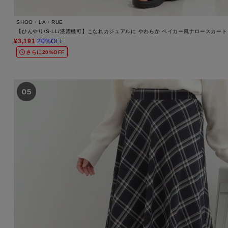
SHOO・LA・RUE
【ひんやり/S-LL/洗濯機可】こなれカジュアルに やわらか ベイカー風ナロースカート
¥3,191
20%OFF
さらに20%OFF