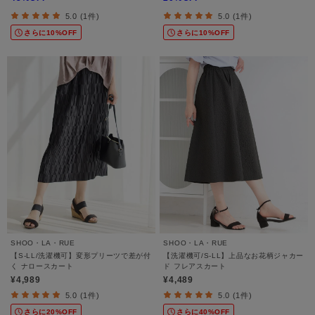
5.0 (1件)
5.0 (1件)
さらに10%OFF
さらに10%OFF
SHOO・LA・RUE
SHOO・LA・RUE
【S-LL/洗濯機可】変形プリーツで差が付
【洗濯機可/S-LL】上品なお花柄ジャカー
く ナロースカート
ド フレアスカート
¥4,989
¥4,489
5.0 (1件)
5.0 (1件)
さらに20%OFF
さらに40%OFF