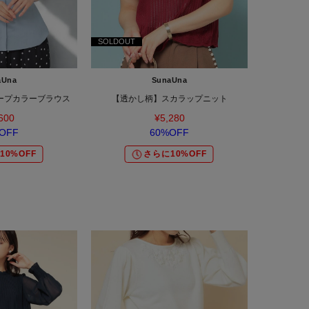
SOLDOUT
aUna
SunaUna
ープカラーブラウス
【透かし柄】スカラップニット
600
¥5,280
OFF
60%OFF
10%OFF
さらに10%OFF