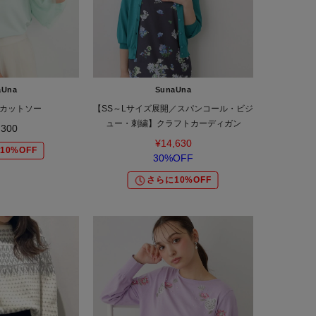
aUna
SunaUna
カットソー
【SS～Lサイズ展開／スパンコール・ビジ
ュー・刺繍】クラフトカーディガン
,300
¥14,630
10%OFF
30%OFF
さらに10%OFF