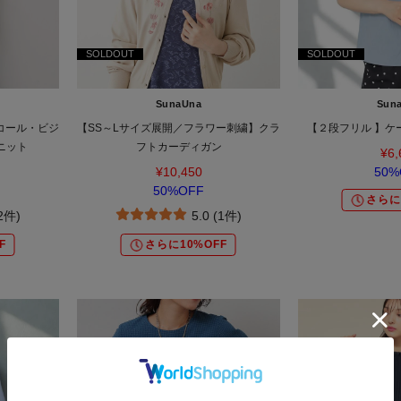
SOLDOUT
SOLDOUT
SunaUna
Sun
コール・ビジ
【SS～Lサイズ展開／フラワー刺繍】クラ
【２段フリル 】ケ
ニット
フトカーディガン
¥6,
¥10,450
50%
50%OFF
さらに
(2件)
5.0 (1件)
F
さらに10%OFF