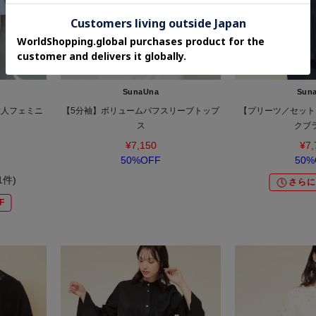
SOLDOUT
SunaUna
Sun
大人フェミニ
【5分袖】ボリュームパフスリーブトップ
【プリーツ／セット
ス
クブ
¥7,150
¥7,
50%OFF
50%
(1件)
さらに
F