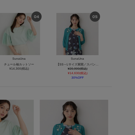
SunaUna
SunaUna
チュール袖カットソー
【SS～Lサイズ展開／スパンコール・ビジュー・刺繍】クラフトカーディガン
¥14,300(税込)
¥20,900(税込)
¥14,630(税込)
30%OFF