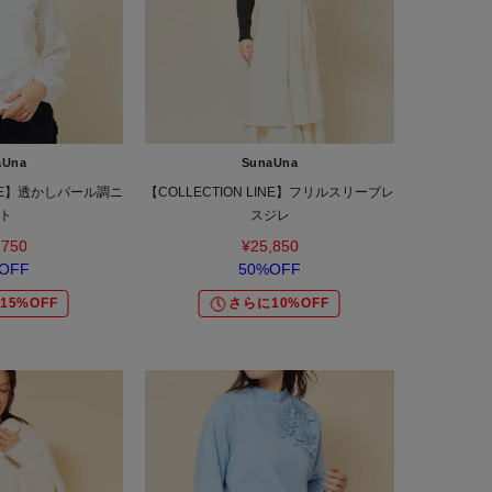
aUna
SunaUna
LINE】透かしパール調ニ
【COLLECTION LINE】フリルスリーブレ
ト
スジレ
,750
¥25,850
OFF
50%OFF
15%OFF
さらに10%OFF