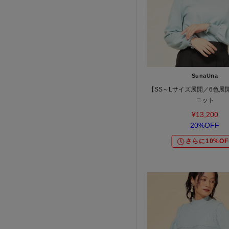
SunaUna
【SS～Lサイズ展開／6色展
ニット
¥13,200
20%OFF
さらに10%OF