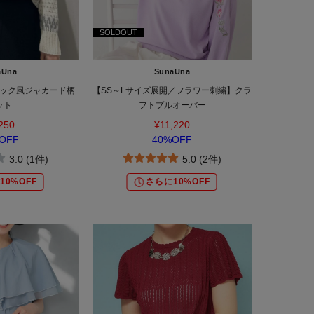
SOLDOUT
aUna
SunaUna
ック風ジャカード柄
【SS～Lサイズ展開／フラワー刺繍】クラ
ット
フトプルオーバー
250
¥11,220
OFF
40%OFF
3.0 (1件)
5.0 (2件)
10%OFF
さらに10%OFF