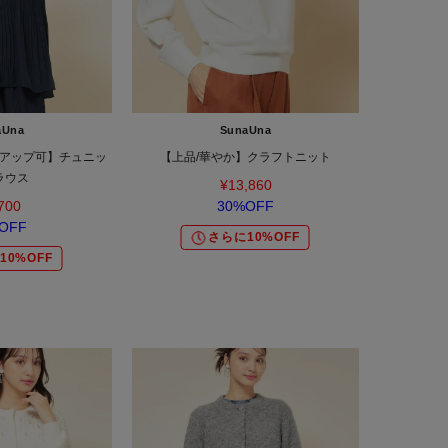
aUna
SunaUna
アップ可】チュニッ
【上品/華やか】クラフトニット
ラウス
¥13,860
700
30%OFF
OFF
さらに10%OFF
10%OFF