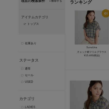
現在の検索条件
ｘ解除する
ランキング
アイテムカテゴリ
トップス
在庫あり
SunaUna
チェック柄フリルブラウス
¥15,400(税込)
ステータス
通常
セール
USED
カテゴリ
LADIES