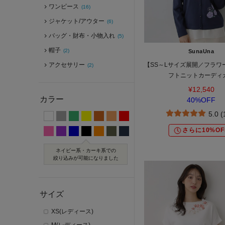
ワンピース
(16)
ジャケット/アウター
(6)
バッグ・財布・小物入れ
(5)
帽子
(2)
SunaUna
アクセサリー
【SS～Lサイズ展開／フラワ
(2)
フトニットカーディ
¥12,540
カラー
40%OFF
5.0 
さらに10%OF
ネイビー系・カーキ系での
絞り込みが可能になりました
サイズ
XS(レディース)