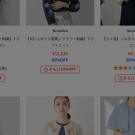
SunaUna
Sun
ー刺繍】クラ
【SS～Lサイズ展開／フラワー刺繍】クラ
【ラメ混】ノルディ
ガン
フトニット
ニ
¥11,220
¥8,
40%OFF
50%
(1件)
さらに10%OFF
F
さらに