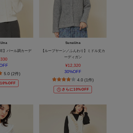
aUna
SunaUna
LINE】パール調カーデ
【ループヤーン／ふんわり】ミドル丈カ
ーディガン
,330
OFF
¥12,320
30%OFF
5.0 (2件)
4.0 (1件)
10%OFF
さらに10%OFF