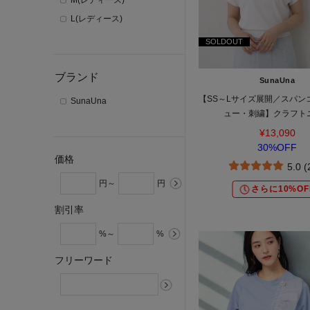
M(レディース)
L(レディース)
SOLDOUT
ブランド
SunaUna
【SS～Lサイズ展開／スパン
SunaUna
ュー・刺繍】クラフト
¥13,090
30%OFF
価格
5.0 
円～
円
さらに10%OF
割引率
%～
%
フリーワード