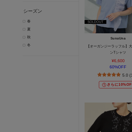
シーズン
春
SOLDOUT
夏
秋
SunaUna
冬
【オーガンジーラッフル】
ンTシャツ
¥6,600
60%OFF
5.0 
さらに10%OF