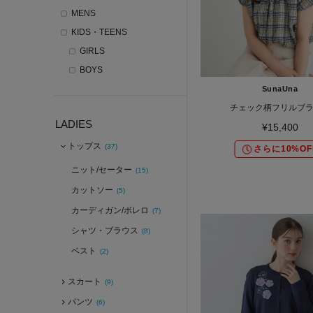
MENS
KIDS・TEENS
GIRLS
BOYS
SunaUna
チェック柄フリルブ
LADIES
¥15,400
トップス
(37)
さらに10%OF
ニット/セーター
(15)
カットソー
(5)
カーディガン/ボレロ
(7)
シャツ・ブラウス
(8)
ベスト
(2)
スカート
(9)
パンツ
(6)