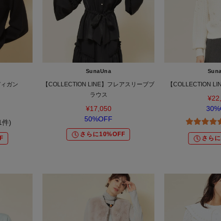
SunaUna
Sun
ディガン
【COLLECTION LINE】フレアスリーブブ
【COLLECTION 
ラウス
¥22
¥17,050
30%
50%OFF
(1件)
さらに10%OFF
F
さらに