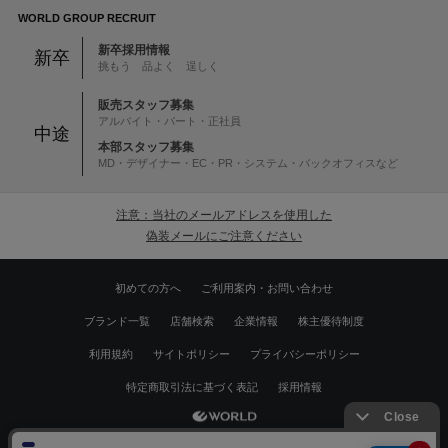
WORLD GROUP RECRUIT
新卒採用情報
新卒
挑もう 品よく 逞しく
販売スタッフ募集
アルバイト・パート・正社員
中途
本部スタッフ募集
MD・デザイナー・EC・PR・システム・バックオフィスなど
注意：当社のメールアドレスを使用した
偽装メールにご注意ください
初めての方へ
ご利用案内・お問い合わせ
ブランド一覧
店舗検索
企業情報
株主優待制度
利用規約
サイトポリシー
プライバシーポリシー
特定商取引法に基づく表記
採用情報
Copyrights © WORLD CO.,LTD. All rights reserved.