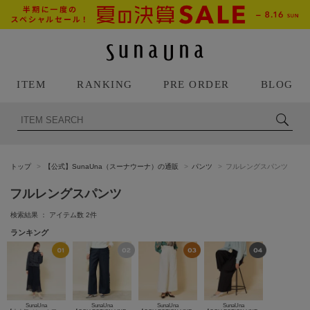
ITEM
RANKING
PRE ORDER
BLOG
トップ
【公式】SunaUna（スーナウーナ）の通販
パンツ
フルレングスパンツ
フルレングスパンツ
検索結果 ： アイテム数
2
件
ランキング
SunaUna
SunaUna
SunaUna
SunaUna