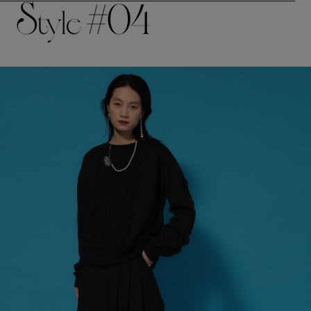
S
#04
tyle