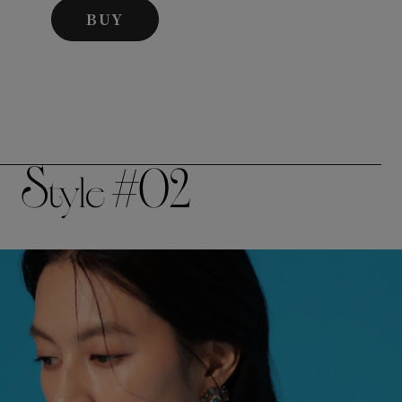
BUY
S
#02
tyle