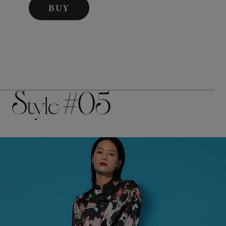
BUY
S
#05
tyle