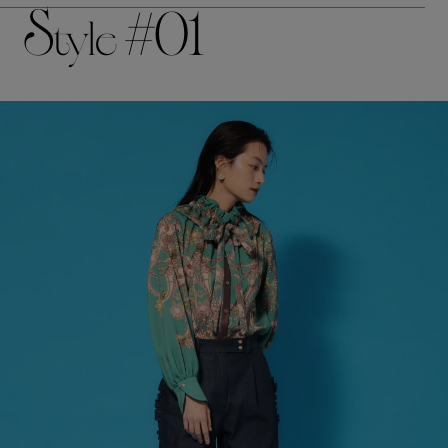
S
#01
tyle