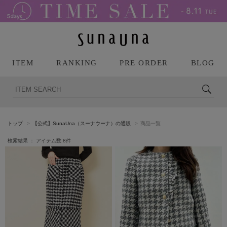
ITEM
RANKING
PRE ORDER
BLOG
トップ
【公式】SunaUna（スーナウーナ）の通販
商品一覧
検索結果 ： アイテム数
8
件