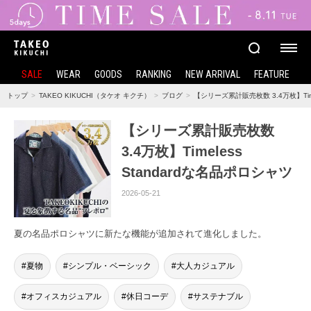
SALE
WEAR
GOODS
RANKING
NEW ARRIVAL
FEATURE
トップ
TAKEO KIKUCHI（タケオ キクチ）
ブログ
【シリーズ累計販売枚数 3.4万枚】Time
【シリーズ累計販売枚数
3.4万枚】Timeless
Standardな名品ポロシャツ
2026-05-21
夏の名品ポロシャツに新たな機能が追加されて進化しました。
夏物
シンプル・ベーシック
大人カジュアル
オフィスカジュアル
休日コーデ
サステナブル