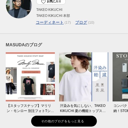
お気に入り
TAKEO KIKUCHI
TAKEO KIKUCHI 本部
コーディネート
ブログ
(17)
(10)
MASUDAのブログ
【スタッフスナップ】マリリ
汗染みを気にしない、TAKEO
コンパク
ン・モンロー 別注フォトTシャ
KIKUCHI 夏の機能トップスに
納！STO
ツ
新作が登場！
ズ！
その他のブログをもっと見る