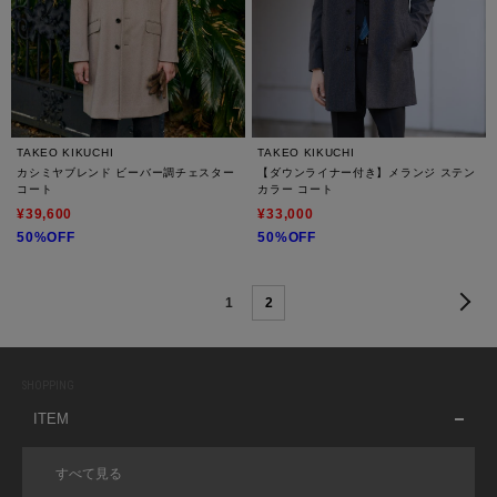
TAKEO KIKUCHI
TAKEO KIKUCHI
カシミヤブレンド ビーバー調チェスター
【ダウンライナー付き】メランジ ステン
コート
カラー コート
¥39,600
¥33,000
50%OFF
50%OFF
1
2
SHOPPING
ITEM
すべて見る