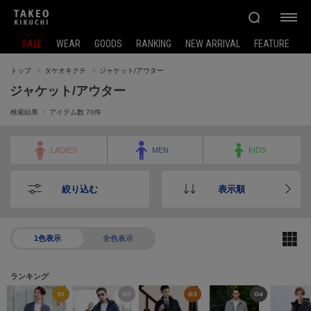
SALE
WEAR
GOODS
RANKING
NEW ARRIVAL
FEATURE
トップ
タケオキクチ
ジャケット/アウター
ジャケット/アウター
検索結果 ： アイテム数
70
件
LADIES
MEN
KIDS
絞り込む
表示順
1色表示
全色表示
ランキング