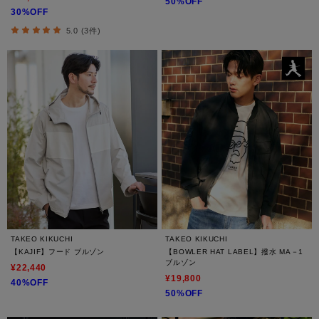
50%OFF
30%OFF
5.0 (3件)
TAKEO KIKUCHI
TAKEO KIKUCHI
【KAJIF】フード ブルゾン
【BOWLER HAT LABEL】撥水 MA－1
ブルゾン
¥22,440
¥19,800
40%OFF
50%OFF