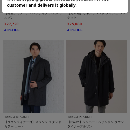
TAKEO KIKUCHI
TAKEO KIKUCHI
【軽量アウター】エレクティブ シェル ブ
【尾州織】リネンブレンド メッシュ ジャ
ルゾン
ケット
¥27,720
¥25,080
40%OFF
40%OFF
TAKEO KIKUCHI
TAKEO KIKUCHI
【ダウンライナー付】メランジ スタンド
【3WAY】ジャカードヘリンボン ダウン
カラー コート
ライナーブルゾン