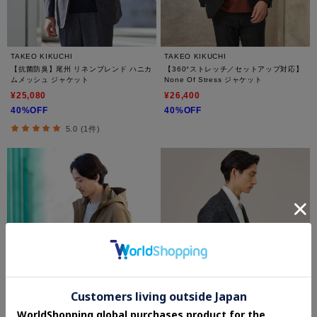
TAKEO KIKUCHI
TAKEO KIKUCHI
【抗菌防臭】尾州 リネンブレンド ハニカ
【360°ストレッチ／セットアップ対応】
ムメッシュ ジャケット
None Of Stress ジャケット
¥25,080
¥26,400
40%OFF
40%OFF
5.0 (1件)