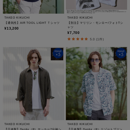
TAKEO KIKUCHI
TAKEO KIKUCHI
【通気性】AIR TOOL LIGHT Ｔシャツ
【別注】マリリン・モンロー/フォトTシ
ャツ
¥13,200
¥7,700
5.0 (1件)
TAKEO KIKUCHI
TAKEO KIKUCHI
【日本製】DotAir（R）サッカー7分袖シ
【日本製】DotAir（R）リゾートプリン