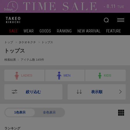
SALE
WEAR
GOODS
RANKING
NEW ARRIVAL
FEATURE
トップ
タケオキクチ
トップス
トップス
検索結果 ： アイテム数
145
件
LADIES
MEN
KIDS
絞り込む
表示順
1色表示
全色表示
ランキング