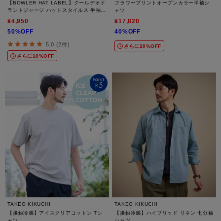
【BOWLER HAT LABEL】クールデオド
フラワープリントオープンカラー半袖シ
ラントジャージ ハットスタイルス 半袖T
ャツ
シャツ
¥4,950
¥17,820
50%OFF
40%OFF
5.0 (2件)
さらに20%OFF
さらに10%OFF
TAKEO KIKUCHI
TAKEO KIKUCHI
【接触冷感】アイスクリアコットン Tシ
【接触冷感】ハイブリッド リネン 七分袖
ャツ
シャツ