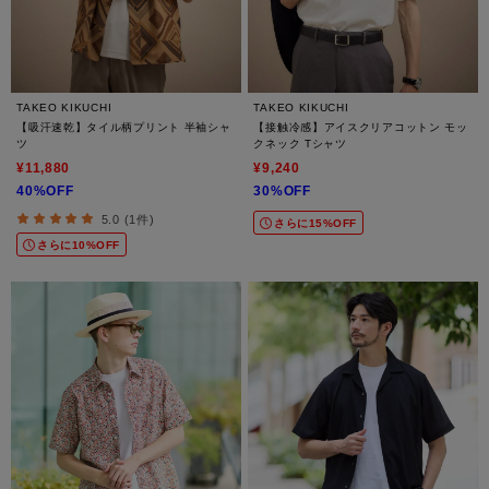
TAKEO KIKUCHI
TAKEO KIKUCHI
【吸汗速乾】タイル柄プリント 半袖シャ
【接触冷感】アイスクリアコットン モッ
ツ
クネック Tシャツ
¥11,880
¥9,240
40%OFF
30%OFF
5.0 (1件)
さらに15%OFF
さらに10%OFF