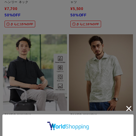
ヘンリー ネック
ャツ
¥7,700
¥5,500
50%OFF
50%OFF
さらに15%OFF
さらに10%OFF
TAKEO KIKUCHI
TAKEO KIKUCHI
【汗染み軽減/接触冷感】ビズ ポロシャツ
リーフ柄ポロシャツ
¥6,600
¥10,560
50%OFF
40%OFF