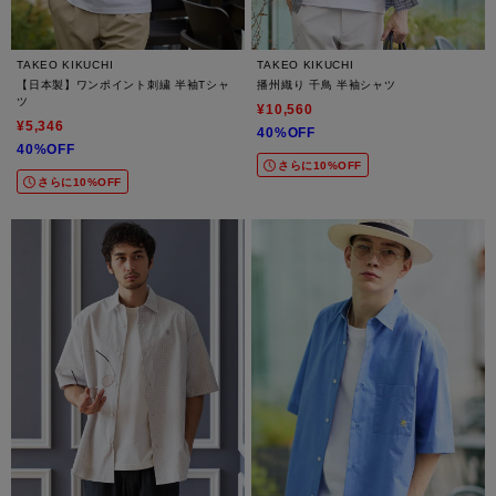
TAKEO KIKUCHI
TAKEO KIKUCHI
【日本製】ワンポイント刺繍 半袖Tシャ
播州織り 千鳥 半袖シャツ
ツ
¥10,560
¥5,346
40%OFF
40%OFF
さらに10%OFF
さらに10%OFF