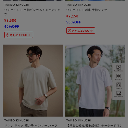
TAKEO KIKUCHI
TAKEO KIKUCHI
ワンポイント 半袖ギンガムチェックシャ
ワンポイント刺繍 半袖シャツ
ツ
¥7,150
¥8,580
50%OFF
40%OFF
さらに10%OFF
さらに10%OFF
TAKEO KIKUCHI
TAKEO KIKUCHI
リネン ライク 鹿の子 ヘンリー ハーフ
【汗染み軽減/接触冷感】テーラード Tシ