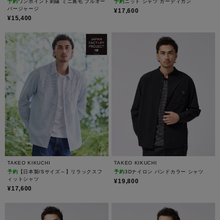
予約
ワンポイント刺繍 ミニ裏毛 プルオー
予約
ニット シャツ カーディガン
バージャージ
¥17,600
¥15,400
TAKEO KIKUCHI
TAKEO KIKUCHI
予約
【日本製/Sサイズ～】リラックスフ
予約
3Dナイロン バンドカラー シャツ
ィットシャツ
¥19,800
¥17,600