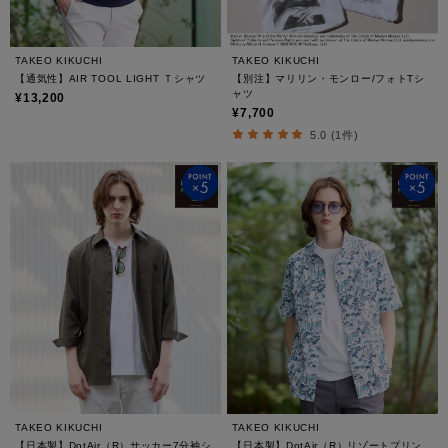
TAKEO KIKUCHI
TAKEO KIKUCHI
【通気性】AIR TOOL LIGHT Ｔシャツ
【別注】マリリン・モンロー/フォトTシ
ャツ
¥13,200
¥7,700
5.0 (1件)
TAKEO KIKUCHI
TAKEO KIKUCHI
【日本製】DotAir（R）サッカー7分袖シ
【日本製】DotAir（R）リゾートプリン