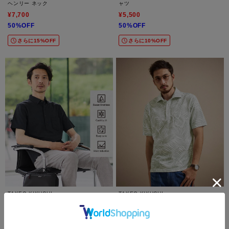
ヘンリー ネック
ャツ
¥7,700
¥5,500
50%OFF
50%OFF
さらに15%OFF
さらに10%OFF
TAKEO KIKUCHI
TAKEO KIKUCHI
【汗染み軽減/接触冷感】ビズ ポロシャツ
リーフ柄ポロシャツ
¥6,600
¥10,560
50%OFF
40%OFF