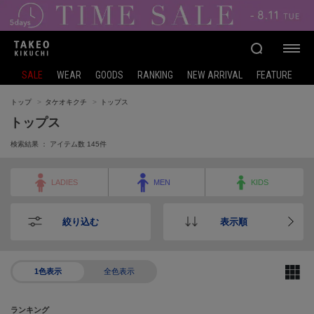
SALE
WEAR
GOODS
RANKING
NEW ARRIVAL
FEATURE
トップ
タケオキクチ
トップス
トップス
検索結果 ： アイテム数
145
件
LADIES
MEN
KIDS
絞り込む
表示順
1色表示
全色表示
ランキング