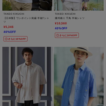
TAKEO KIKUCHI
TAKEO KIKUCHI
【日本製】ワンポイント刺繍 半袖Tシャ
播州織り 千鳥 半袖シャツ
ツ
¥10,560
¥5,346
40%OFF
40%OFF
さらに10%OFF
さらに10%OFF