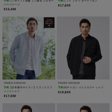
予約
ワンポイント刺繍 ミニ裏毛 プルオー
予約
ニット シャツ カーディガン
バージャージ
¥17,600
¥15,400
TAKEO KIKUCHI
TAKEO KIKUCHI
予約
【日本製/Sサイズ～】リラックスフ
予約
3Dナイロン バンドカラー シャツ
ィットシャツ
¥19,800
¥17,600