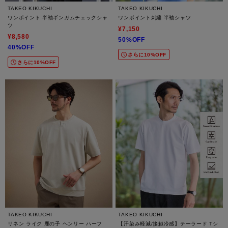
TAKEO KIKUCHI
TAKEO KIKUCHI
ワンポイント 半袖ギンガムチェックシャ
ワンポイント刺繍 半袖シャツ
ツ
¥7,150
¥8,580
50%OFF
40%OFF
さらに10%OFF
さらに10%OFF
TAKEO KIKUCHI
TAKEO KIKUCHI
リネン ライク 鹿の子 ヘンリー ハーフ
【汗染み軽減/接触冷感】テーラード Tシ