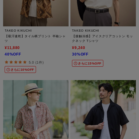
TAKEO KIKUCHI
TAKEO KIKUCHI
【吸汗速乾】タイル柄プリント 半袖シャ
【接触冷感】アイスクリアコットン モッ
ツ
クネック Tシャツ
¥11,880
¥9,240
40%OFF
30%OFF
5.0 (1件)
さらに15%OFF
さらに10%OFF