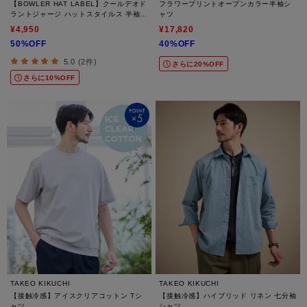
【BOWLER HAT LABEL】クールデオド
フラワープリントオープンカラー半袖シ
ラントジャージ ハットスタイルス 半袖T
ャツ
シャツ
¥4,950
¥17,820
50%OFF
40%OFF
5.0 (2件)
さらに20%OFF
さらに10%OFF
TAKEO KIKUCHI
TAKEO KIKUCHI
【接触冷感】アイスクリアコットン Tシ
【接触冷感】ハイブリッド リネン 七分袖
ャツ
シャツ