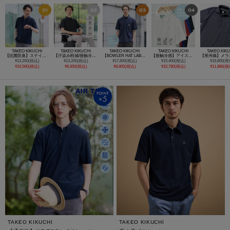
TAKEO KIKUCHI
TAKEO KIKUCHI
TAKEO KIKUCHI
TAKEO KIKUCHI
TAKEO KIK
【抗菌防臭】ステイフレッシュ ポロシャツ
【汗染み軽減/接触冷感】ビズ ポロシャツ
【BOWLER HAT LABEL】アイスクリアコットン ボーラーハットウォーカー ポロシャツ
【接触冷感】アイスクリアコットン ワンポイント ポロシャツ
¥13,200(税込)
¥13,200(税込)
¥17,600(税込)
¥15,400(税込)
¥19,800(税
¥10,560(税込)
¥6,600(税込)
¥8,800(税込)
¥10,780(税込)
¥11,880(税
TAKEO KIKUCHI
TAKEO KIKUCHI