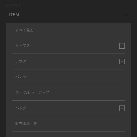
SHOPPING
ITEM
すべて見る
トップス
アウター
パンツ
スーツ/セットアップ
バッグ
財布＆革小物