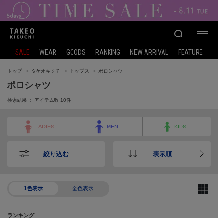
SALE
WEAR
GOODS
RANKING
NEW ARRIVAL
FEATURE
トップ
タケオキクチ
トップス
ポロシャツ
ポロシャツ
検索結果 ： アイテム数
10
件
LADIES
MEN
KIDS
絞り込む
表示順
1色表示
全色表示
ランキング