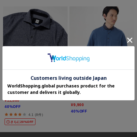
TAKEO KIKUCHI
TAKEO KIKUCHI
【尾州織】メランジメッシュ ポロシャツ
【抗菌防臭】【Sサイズ～】シアサッカー
ジャージ ポロシャツ
¥11,880
¥9,900
40%OFF
40%OFF
4.1 (8件)
さらに20%OFF